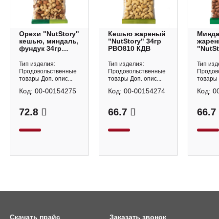
Орехи "NutStory"
Кешью жареный
Минд
кешью, миндаль,
"NutStory" 34гр
жаре
фундук 34гр
РВО810 КДВ
"NutSt
РВО812 КДВ
РВО80
Тип изделия:
Тип изделия:
Тип изд
Продовольственные
Продовольственные
Продов
товары Доп. опис...
товары Доп. опис...
товары 
Код:
00-00154275
Код:
00-00154274
Код:
0
72.8
66.7
66.7
Скачать прайс
Заказать звонок