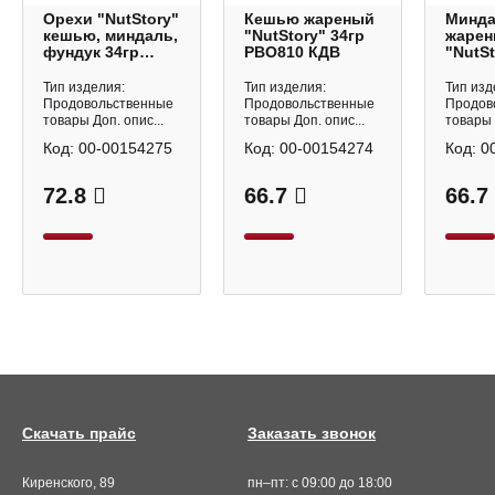
Орехи "NutStory"
Кешью жареный
Минд
кешью, миндаль,
"NutStory" 34гр
жаре
фундук 34гр
РВО810 КДВ
"NutSt
РВО812 КДВ
РВО80
Тип изделия:
Тип изделия:
Тип изд
Продовольственные
Продовольственные
Продов
товары Доп. опис...
товары Доп. опис...
товары 
Код:
00-00154275
Код:
00-00154274
Код:
0
72.8
66.7
66.7
Скачать прайс
Заказать звонок
Киренского, 89
пн–пт: с 09:00 до 18:00