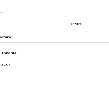
02903
истики
 товары:
0154275
5