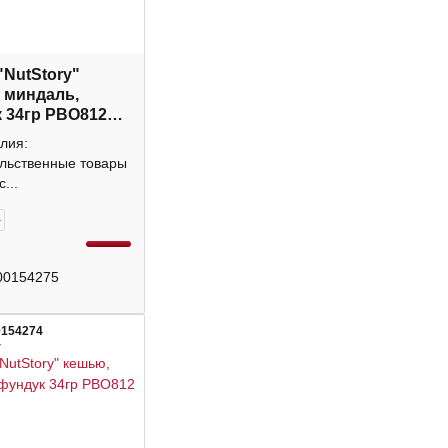
"NutStory"
 миндаль,
 34гр РВО812
лия:
льственные товары
...
+
00154275
0154274
4