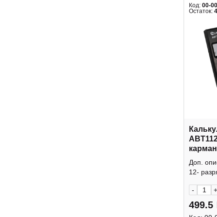
Код:
00-0
Остаток:
Кальку
ABT112
карман
крышк
Доп. оп
12- разр
-
499.5