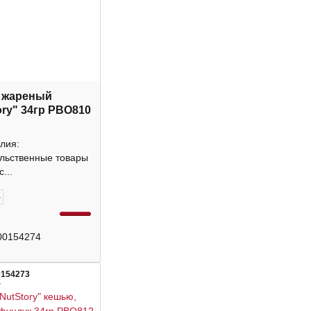
 жареный
ory" 34гр РВО810
лия:
льственные товары
...
+
00154274
0154273
4