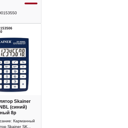
00153550
0153506
10
лятор Skainer
NBL (синий)
ный 8р
исание: Карманный
тор Skainer SK...