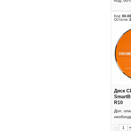
Код:
00-
Код:
00-0
Остаток:
Диск C
SmartB
R10
Доп. оп
необходи
-