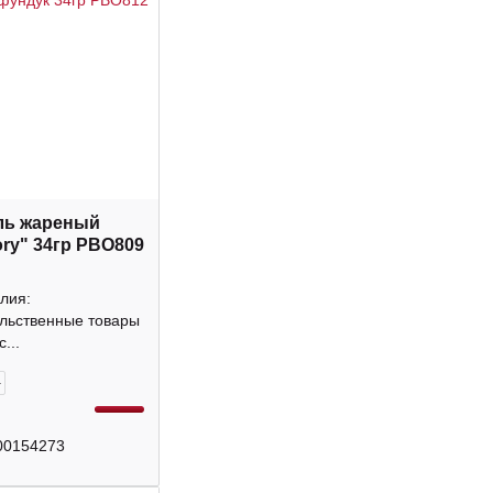
ль жареный
ory" 34гр РВО809
лия:
льственные товары
...
+
00154273