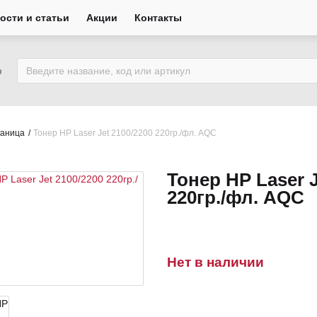
ости и статьи
Акции
Контакты
ю
раница
Тонер HP Laser Jet 2100/2200 220гр./фл. AQС
Тонер HP Laser J
220гр./фл. AQС
Нет в наличии