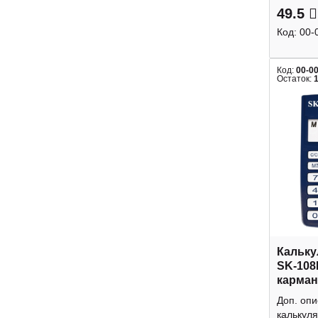
49.5
Код:
00-
Код:
00-0
Остаток:
Кальку
SK-108
карман
Доп. оп
калькуля