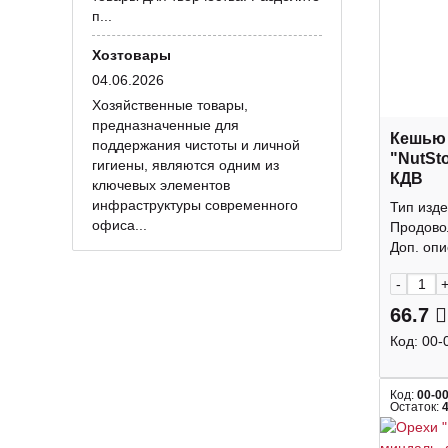
п...
Хозтовары
04.06.2026
Хозяйственные товары,
предназначенные для
Кешью
поддержания чистоты и личной
"NutSt
гигиены, являются одним из
КДВ
ключевых элементов
инфраструктуры современного
Тип изде
офиса...
Продово
Доп. опис
-
66.7
Код:
00-
Код:
00-0
Остаток: