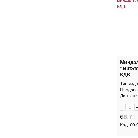
Минда
"NutSt
КДВ
Тип изде
Продово
Доп. опис
-
66.7
Код:
00-