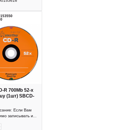
00153616
0153550
20
D-R 700Mb 52-х
uy (1шт) SBCD-
исание: Если Вам
мо записывать и...
+