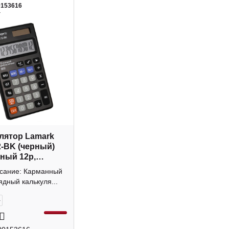
0153616
4
лятор Lamark
-BK (черный)
ный 12р,
а
исание: Карманный
ядный калькуля...
+