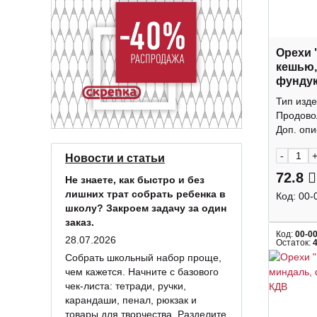
Орехи 
кешью,
фундук
КДВ
Тип изде
Продово
Доп. опис
-
Новости и статьи
72.8
Не знаете, как быстро и без
лишних трат собрать ребенка в
Код:
00-
школу? Закроем задачу за один
заказ.
Код:
00-0
28.07.2026
Остаток:
Собрать школьный набор проще,
чем кажется. Начните с базового
чек-листа: тетради, ручки,
карандаши, пенал, рюкзак и
товары для творчества. Разделите