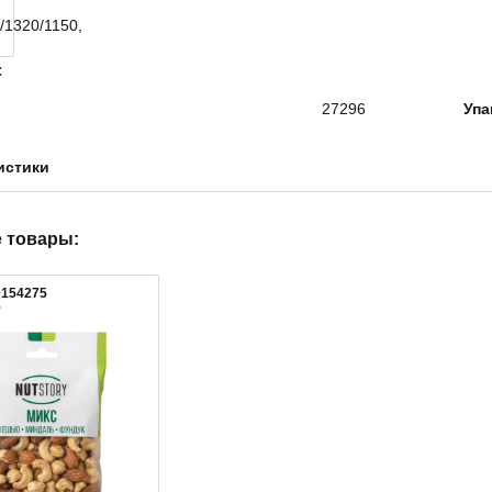
27296
Упа
истики
 товары:
0154275
5