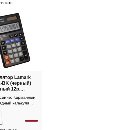
0153616
4
лятор Lamark
-BK (черный)
ный 12р,
а
исание: Карманный
ядный калькуля...
+