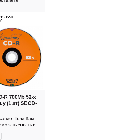
00153616
0153550
20
D-R 700Mb 52-х
uy (1шт) SBCD-
исание: Если Вам
мо записывать и...
+