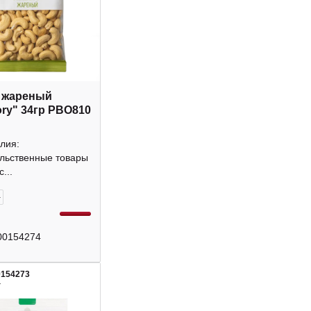
 жареный
ory" 34гр РВО810
лия:
льственные товары
...
+
00154274
0154273
4