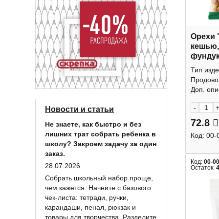
Орехи 
кешью,
фундук
КДВ
Тип изде
Продово
Доп. опис
-
Новости и статьи
72.8
Не знаете, как быстро и без
лишних трат собрать ребенка в
Код:
00-
школу? Закроем задачу за один
заказ.
Код:
00-0
28.07.2026
Остаток:
Собрать школьный набор проще,
чем кажется. Начните с базового
чек-листа: тетради, ручки,
карандаши, пенал, рюкзак и
товары для творчества. Разделите