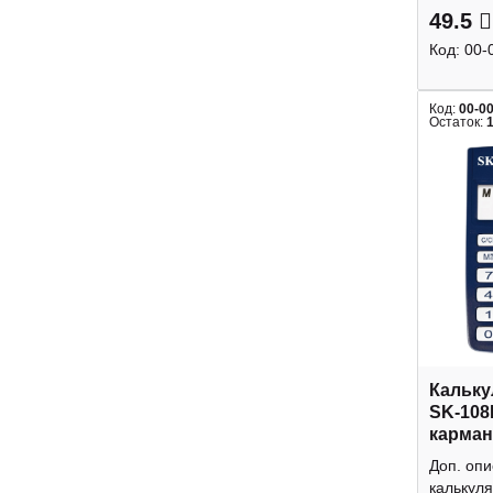
49.5
Код:
00-
Код:
00-0
Остаток:
Кальку
SK-108
карман
Доп. оп
калькуля