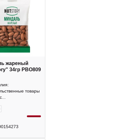
ль жареный
ory" 34гр РВО809
лия:
льственные товары
...
+
00154273