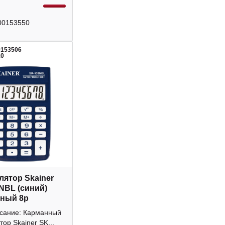
00153550
0153506
10
лятор Skainer
NBL (синий)
ный 8р
исание: Карманный
тор Skainer SK...