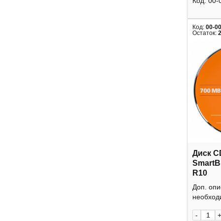
Код:
00-
Код:
00-0
Остаток:
Диск C
SmartB
R10
Доп. оп
необходи
-