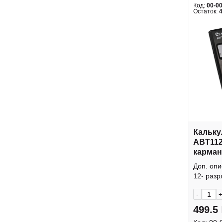
Код:
00-0
Остаток:
Кальку
ABT112
карман
крышк
Доп. оп
12- разр
-
499.5