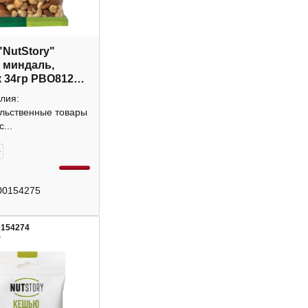
"NutStory"
 миндаль,
 34гр РВО812
лия:
льственные товары
...
+
00154275
0154274
4