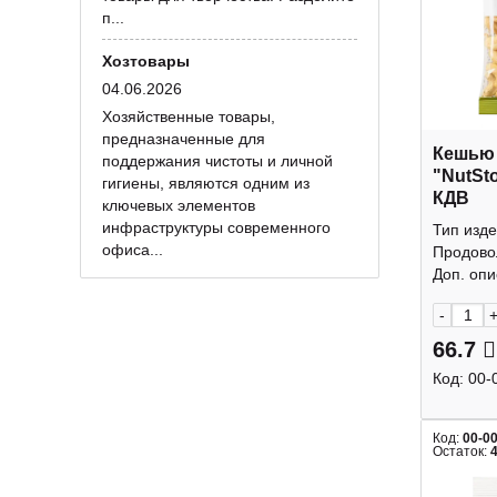
п...
Хозтовары
04.06.2026
Хозяйственные товары,
предназначенные для
Кешью
поддержания чистоты и личной
"NutSt
гигиены, являются одним из
КДВ
ключевых элементов
инфраструктуры современного
Тип изде
офиса...
Продово
Доп. опис
-
66.7
Код:
00-
Код:
00-0
Остаток: