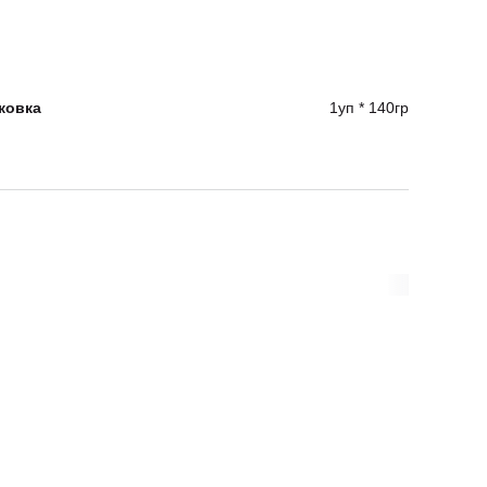
ковка
1уп * 140гр