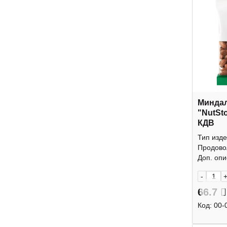
Минда
"NutSt
КДВ
Тип изде
Продово
Доп. опис
-
66.7
Код:
00-