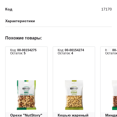
Код
17170
Характеристики
Похожие товары:
Код:
00-00154275
Код:
00-00154274
Код:
00
Остаток:
5
Остаток:
4
Остато
Орехи "NutStory"
Кешью жареный
Минд