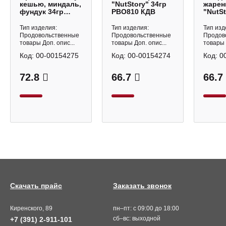
кешью, миндаль,
"NutStory" 34гр
жаре
фундук 34гр
РВО810 КДВ
"NutSt
РВО812 КДВ
РВО80
Тип изделия:
Тип изделия:
Тип изд
Продовольственные
Продовольственные
Продов
товары Доп. опис...
товары Доп. опис...
товары 
Код:
00-00154275
Код:
00-00154274
Код:
0
72.8
66.7
66.7
Скачать прайс
Заказать звонок
Киренского, 89
пн–пт: с 09:00 до 18:00
сб–вс: выходной
+7 (391) 2-911-101