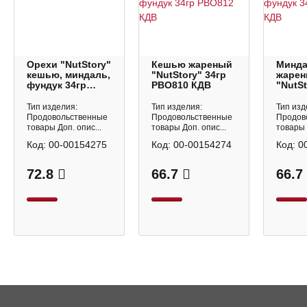
Орехи "NutStory"
Кешью жареный
Минд
кешью, миндаль,
"NutStory" 34гр
жаре
фундук 34гр
РВО810 КДВ
"NutSt
РВО812 КДВ
РВО80
Тип изделия:
Тип изделия:
Тип изд
Продовольственные
Продовольственные
Продов
товары Доп. опис...
товары Доп. опис...
товары 
Код:
00-00154275
Код:
00-00154274
Код:
0
72.8
66.7
66.7