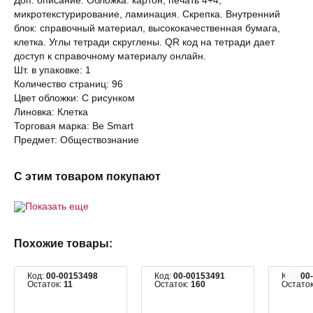
Доп. описание: Обложка: картон, печать 4+4,
микротекстурирование, ламинация. Скрепка. Внутренний
блок: справочный материал, высококачественная бумага,
клетка. Углы тетради скруглены. QR код на тетради дает
доступ к справочному материалу онлайн.
Шт. в упаковке: 1
Количество страниц: 96
Цвет обложки: С рисунком
Линовка: Клетка
Торговая марка: Be Smart
Предмет: Обществознание
С этим товаром покупают
Показать еще
Похожие товары:
Код:
00-00153498
Код:
00-00153491
Код:
00
Остаток:
11
Остаток:
160
Остато