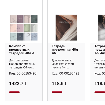
Комплект
Тетрадь
Тетра
предметных
предметная 48л
предм
тетрадей 48л А5
А5
А5 Ин
12шт
Обществознание
"Элем
"Тень/Shadow"
"Элементы/Elements"
клетка
Доп. описание:
Доп. описание:
Доп. оп
картон N6411-
клетка, картон
N6273
Набор предметных
Обложка: картон,
Обложка
6422/sh Be Smart
N6274 Be Smart
тетрадей. Облож...
печать 4+4,...
печать 4
Код:
00-00153498
Код:
00-00153491
Код:
0
1422.7
118.6
118.