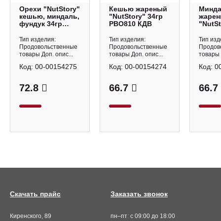
Орехи "NutStory"
Кешью жареный
Минд
кешью, миндаль,
"NutStory" 34гр
жаре
фундук 34гр
РВО810 КДВ
"NutSt
РВО812 КДВ
РВО80
Тип изделия:
Тип изделия:
Тип изд
Продовольственные
Продовольственные
Продов
товары Доп. опис...
товары Доп. опис...
товары 
Код:
00-00154275
Код:
00-00154274
Код:
0
72.8
66.7
66.7
Скачать прайс
Заказать звонок
Киренского, 89
пн–пт: с 09:00 до 18:00