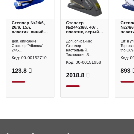
Степлер №24/6,
Степлер
Степл
26/6, 15л,
№24/-26/8, 40л,
№24/6,
пластик, синий
пластик, серый
пласти
4142700 Attomex
5618GR/GREEN
антис
KW-trio
синий
Доп. описание:
Доп. описание:
Шт. в уп
Mini K
Степлер "Attomex"
Степлер
Торгова
24/6...
настольный.
trio Объ
Технология S...
Код:
00-00152710
Код:
0
Код:
00-00151958
123.8
893
2018.8