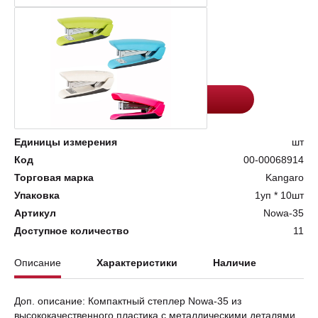
Цена:
Количество
441
-
+
Добавить в корзину
Единицы измерения
шт
Код
00-00068914
Торговая марка
Kangaro
Упаковка
1уп * 10шт
Артикул
Nowa-35
Доступное количество
11
Описание
Характеристики
Наличие
Доп. описание: Компактный степлер Nowa-35 из
высококачественного пластика с металлическими деталями.