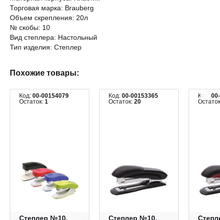
Торговая марка: Brauberg
Объем скрепления: 20л
№ скобы: 10
Вид степлера: Настольный
Тип изделия: Степлер
Похожие товары:
Код:
00-00154079
Код:
00-00153365
Код:
00
Остаток:
1
Остаток:
20
Остато
Степлер №10,
Степлер №10,
Степл