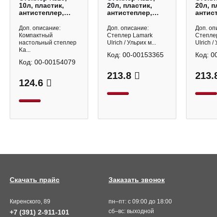
10л, пластик,
20л, пластик,
20л, п
антистеплер,
антистеплер,
антис
ассорти Trendy-
черный "Ульрих"
красн
10M Kangaro
ST0629-BK
"Ульр
Доп. описание:
Доп. описание:
Доп. оп
Lamark
ST062
Компактный
Степлер Lamark
Степле
Lamar
настольный степлер
Ulrich / Ульрих м...
Ulrich /
Ka...
Код:
00-00153365
Код:
0
Код:
00-00154079
213.8
213.
124.6
Скачать прайс
Заказать звонок
Киренского, 89
пн–пт: с 09:00 до 18:00
сб–вс: выходной
+7 (391) 2-911-101