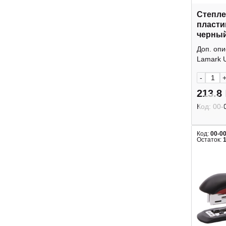
Степле
пласти
черный
ST0629
Доп. оп
Lamark Ul
-
213.8
Код:
00-
Код:
00-0
Остаток: