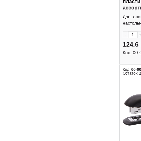
пласти
ассорт
Kangar
Доп. оп
настольн
-
124.6
Код:
00-
Код:
00-0
Остаток: