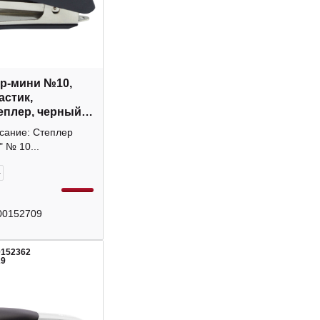
р-мини №10,
астик,
еплер, черный
7 Attomex
исание: Степлер
" № 10...
+
00152709
0152362
29