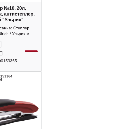
р №10, 20л,
к, антистеплер,
 "Ульрих"
-BK Lamark
исание: Степлер
rich / Ульрих м...
+
00153365
0153364
16