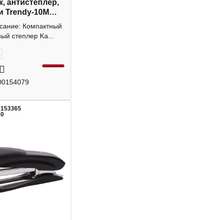
к, антистеплер,
и Trendy-10M
o
исание: Компактный
ый степлер Ka...
+
00154079
0153365
20