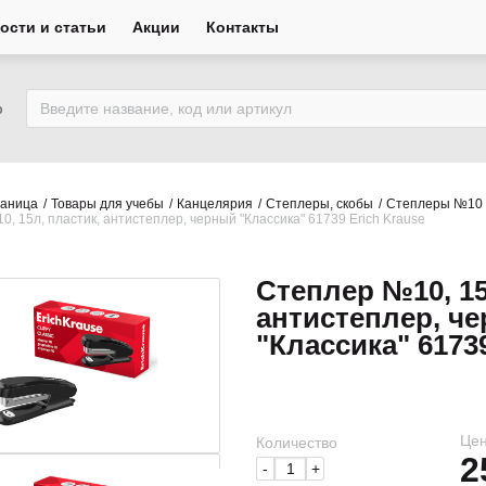
ости и статьи
Акции
Контакты
ю
раница
Товары для учебы
Канцелярия
Степлеры, скобы
Степлеры №10
, 15л, пластик, антистеплер, черный "Классика" 61739 Erich Krause
Степлер №10, 15
антистеплер, ч
"Классика" 61739
Цен
Количество
2
-
+