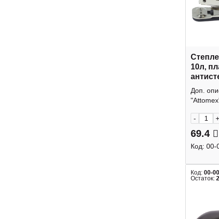
Степле
10л, пл
антист
414231
Доп. оп
"Attomex
-
69.4
Код:
00-
Код:
00-0
Остаток: