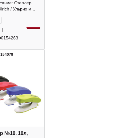
х" ST0629-BL
исание: Степлер
rich / Ульрих м...
+
00154263
0154079
1
р №10, 10л,