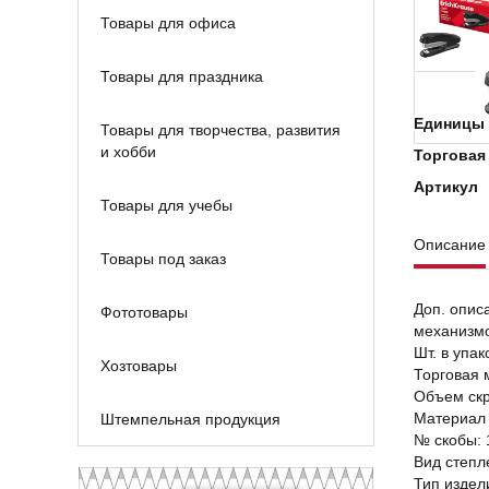
Товары для офиса
Товары для праздника
Единицы 
Товары для творчества, развития
и хобби
Торговая
Артикул
Товары для учебы
Описание
Товары под заказ
Доп. опис
Фототовары
механизмо
Шт. в упак
Хозтовары
Торговая м
Объем скр
Материал 
Штемпельная продукция
№ скобы: 
Вид степл
Тип издел