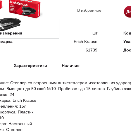
В избранное
До
измерения
шт
Ко
 марка
Erich Krause
Упа
61739
Дос
Характеристики
Наличие
ание: Степлер со встроенным антистеплером изготовлен из удароп
м. Вмещает до 50 скоб №10. Пробивает до 15 листов. Глубина зак
овке: 24
арка: Erich Krause
епления: 15л
корпуса: Пластик
10
ера: Настольный
ия: Степлер