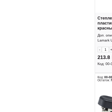
Степле
пласти
красн
"Ульри
Доп. оп
Lamark
Lamark Ul
-
213.8
Код:
00-
Код:
00-0
Остаток: