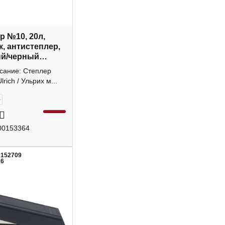
р №10, 20л,
к, антистеплер,
ый/черный
х" ST0629-RD
исание: Степлер
rich / Ульрих м...
+
00153364
0152709
76