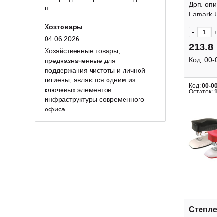
"Ульри
Доп. оп
п...
Lamark
Lamark Ul
Хозтовары
-
04.06.2026
213.8
Хозяйственные товары,
Код:
00-
предназначенные для
поддержания чистоты и личной
гигиены, являются одним из
Код:
00-0
ключевых элементов
Остаток:
инфраструктуры современного
офиса...
Степле