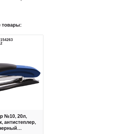
 товары:
0154263
12
р №10, 20л,
к, антистеплер,
черный