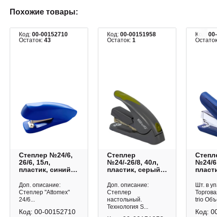
Похожие товары:
Код:
00-00152710
Код:
00-00151958
Код:
00
Остаток:
43
Остаток:
1
Остато
Степлер №24/6,
Степлер
Степл
26/6, 15л,
№24/-26/8, 40л,
№24/6,
пластик, синий
пластик, серый
пласти
4142700 Attomex
5618GR/GREEN
антис
KW-trio
синий
Доп. описание:
Доп. описание:
Шт. в уп
Mini K
Степлер "Attomex"
Степлер
Торгова
24/6...
настольный.
trio Объ
Технология S...
Код:
00-00152710
Код:
0