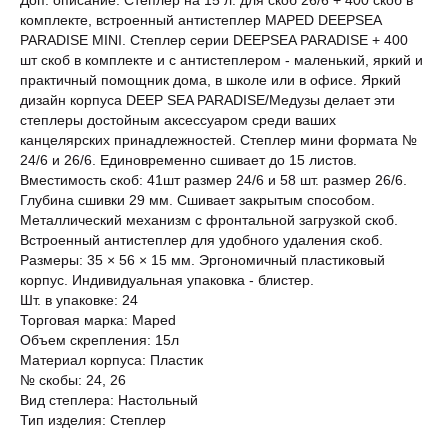
Доп. описание: Степлер на 15 л. для скоб 26/6 + 400 скоб в
комплекте, встроенный антистеплер MAPED DEEPSEA
PARADISE MINI. Степлер серии DEEPSEA PARADISE + 400
шт скоб в комплекте и с антистеплером - маленький, яркий и
практичный помощник дома, в школе или в офисе. Яркий
дизайн корпуса DEEP SEA PARADISE/Медузы делает эти
степлеры достойным аксессуаром среди ваших
канцелярских принадлежностей. Степлер мини формата №
24/6 и 26/6. Единовременно сшивает до 15 листов.
Вместимость скоб: 41шт размер 24/6 и 58 шт. размер 26/6.
Глубина сшивки 29 мм. Сшивает закрытым способом.
Металлический механизм с фронтальной загрузкой скоб.
Встроенный антистеплер для удобного удаления скоб.
Размеры: 35 × 56 × 15 мм. Эргономичный пластиковый
корпус. Индивидуальная упаковка - блистер.
Шт. в упаковке: 24
Торговая марка: Maped
Объем скрепления: 15л
Материал корпуса: Пластик
№ скобы: 24, 26
Вид степлера: Настольный
Тип изделия: Степлер