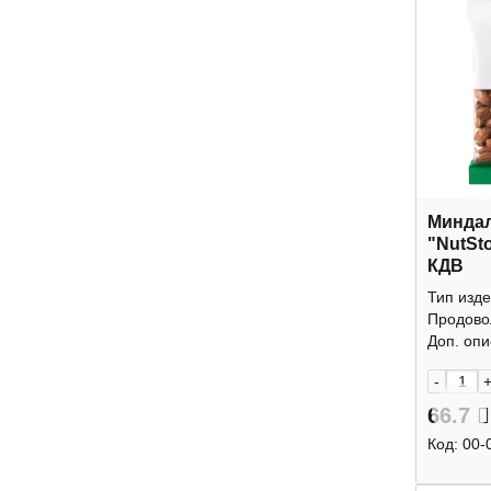
Минда
"NutSt
КДВ
Тип изде
Продово
Доп. опис
-
66.7
Код:
00-