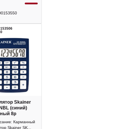
00153550
0153506
10
лятор Skainer
NBL (синий)
ный 8р
исание: Карманный
тор Skainer SK...