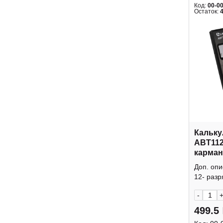
Код:
00-0
Остаток:
Кальку
ABT112
карман
крышк
Доп. оп
12- разр
-
499.5