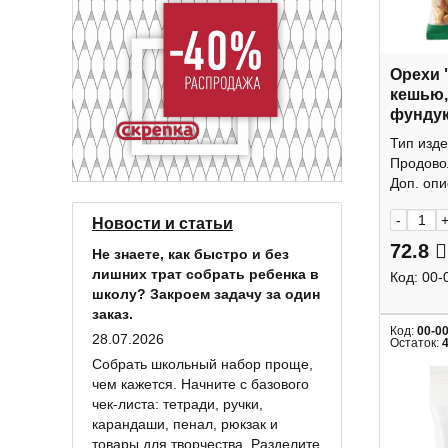
Орехи 
кешью,
фундук
КДВ
Тип изде
Продово
Доп. опис
-
Новости и статьи
72.8
Не знаете, как быстро и без
лишних трат собрать ребенка в
Код:
00-
школу? Закроем задачу за один
заказ.
Код:
00-0
28.07.2026
Остаток:
Собрать школьный набор проще,
чем кажется. Начните с базового
чек-листа: тетради, ручки,
карандаши, пенал, рюкзак и
товары для творчества. Разделите