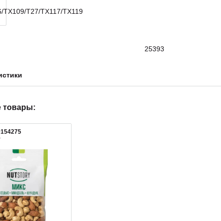
25393
истики
 товары:
0154275
5