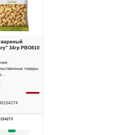
 жареный
ory" 34гр РВО810
лия:
льственные товары
...
+
00154274
0154273
4