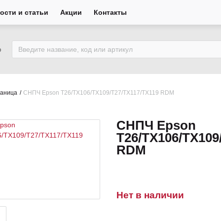
ости и статьи
Акции
Контакты
ю
раница
СНПЧ Epson T26/TX106/TX109/T27/TX117/TX119 RDM
СНПЧ Epson
T26/TX106/TX109
RDM
Нет в наличии