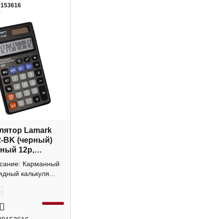
0153616
4
лятор Lamark
-BK (черный)
ный 12р,
а
исание: Карманный
ядный калькуля...
+