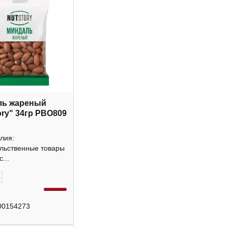
ль жареный
ory" 34гр РВО809
лия:
льственные товары
...
+
00154273