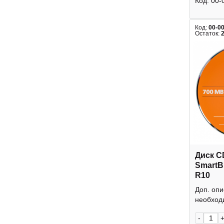
Код:
00-
Код:
00-0
Остаток:
Диск C
SmartB
R10
Доп. оп
необходи
-