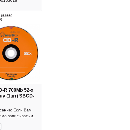
00153616
0153550
20
D-R 700Mb 52-х
uy (1шт) SBCD-
исание: Если Вам
мо записывать и...
+