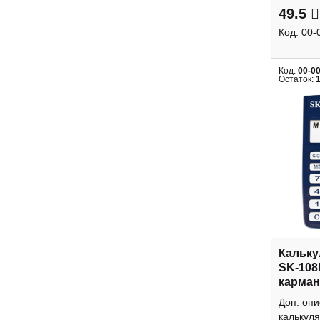
49.5
Код:
00-
Код:
00-0
Остаток:
Кальку
SK-108
карман
Доп. оп
калькуля