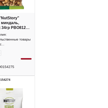
"NutStory"
 миндаль,
 34гр РВО812
лия:
льственные товары
...
+
00154275
0154274
4