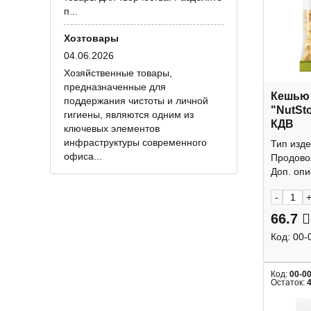
п...
Хозтовары
04.06.2026
Хозяйственные товары,
предназначенные для
Кешью
поддержания чистоты и личной
"NutSt
гигиены, являются одним из
КДВ
ключевых элементов
инфраструктуры современного
Тип изде
офиса...
Продово
Доп. опис
-
66.7
Код:
00-
Код:
00-0
Остаток: