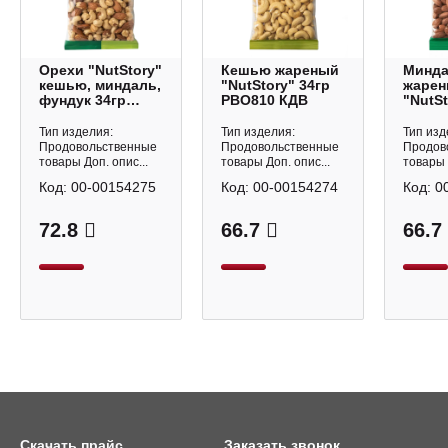
Орехи "NutStory"
Кешью жареный
Минд
кешью, миндаль,
"NutStory" 34гр
жаре
фундук 34гр
РВО810 КДВ
"NutSt
РВО812 КДВ
РВО80
Тип изделия:
Тип изделия:
Тип изд
Продовольственные
Продовольственные
Продов
товары Доп. опис...
товары Доп. опис...
товары 
Код:
00-00154275
Код:
00-00154274
Код:
0
72.8
66.7
66.7
Скачать прайс
Заказать звонок