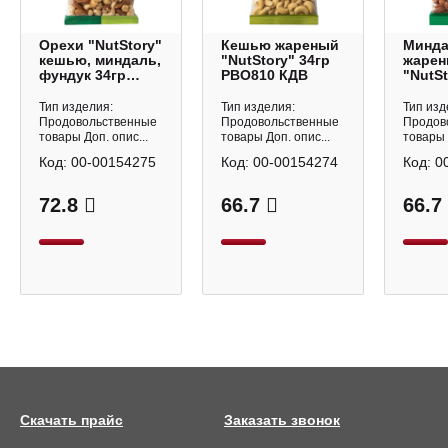
Орехи "NutStory"
Кешью жареный
Минд
кешью, миндаль,
"NutStory" 34гр
жаре
фундук 34гр
РВО810 КДВ
"NutSt
РВО812 КДВ
РВО80
Тип изделия:
Тип изделия:
Тип изд
Продовольственные
Продовольственные
Продов
товары Доп. опис...
товары Доп. опис...
товары 
Код:
00-00154275
Код:
00-00154274
Код:
0
72.8
66.7
66.7
Скачать прайс
Заказать звонок