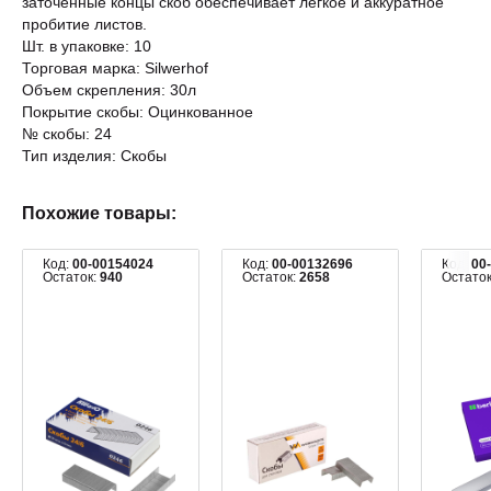
заточенные концы скоб обеспечивает легкое и аккуратное
пробитие листов.
Шт. в упаковке: 10
Торговая марка: Silwerhof
Объем скрепления: 30л
Покрытие скобы: Оцинкованное
№ скобы: 24
Тип изделия: Скобы
Похожие товары:
Код:
00-00154024
Код:
00-00132696
Код:
00
Остаток:
940
Остаток:
2658
Остато