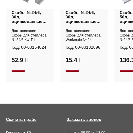
Скобы №24/6,
Скобы №24/6,
Скобы
30л,
30л,
50л,
оцинкованные
оцинкованные
оцинк
(1уп*1000шт)
(1уп*1000шт) 14-
(1уп*1
0246 KW-Trio
2211 Workmate
DSk_2
Доп. описание:
Доп. описание:
Доп. оп
Berlin
Скобы для степлера
Скобы для степлера
Скобы 
№ 24/6 Kw-Tri...
Workmate № 24...
№24/8 Be
Код:
00-00154024
Код:
00-00132696
Код:
0
52.9
15.4
136.
Скачать прайс
Заказать звонок
Киренского, 89
пн–пт: с 09:00 до 18:00