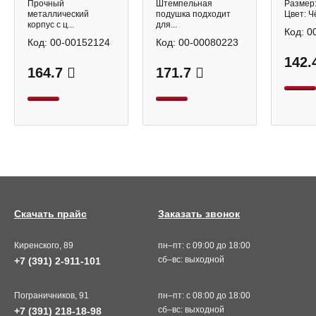
пласт.уп. 236870
уп.
Прочный
Штемпельная
Размер
металлический
подушка подходит
Цвет: Ч
корпус с ц...
для...
Код:
0
Код:
00-00152124
Код:
00-00080223
142.
164.7
171.7
Скачать прайс
Заказать звонок
Киренского, 89
пн–пт: с 09:00 до 18:00
сб–вс: выходной
+7 (391) 2-911-101
Пограничников, 91
пн–пт: с 08:00 до 18:00
сб–вс: выходной
+7 (391) 218-18-98