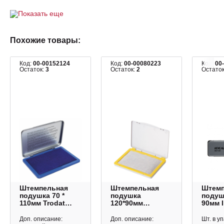
Показать еще
Похожие товары:
Код:
00-00152124
Код:
00-00080223
Код:
00
Остаток:
3
Остаток:
2
Остато
Штемпельная
Штемпельная
Штемп
подушка 70 *
подушка
подушк
110мм Trodat
120*90мм
90мм 
9072M синяя,
BRAUBERG
9071M
метал.уп. 190089
неокрашенная,
метал
Доп. описание:
Доп. описание:
Шт. в уп