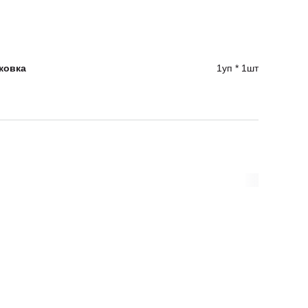
ковка
1уп * 1шт