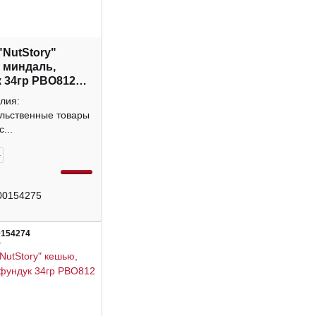
"NutStory"
 миндаль,
 34гр РВО812
лия:
льственные товары
...
+
00154275
0154274
4