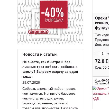
Орехи 
кешью,
фундук
КДВ
Тип изде
Продово
Доп. опис
-
Новости и статьи
72.8
Не знаете, как быстро и без
лишних трат собрать ребенка в
Код:
00-
школу? Закроем задачу за один
заказ.
Код:
00-0
28.07.2026
Остаток:
Собрать школьный набор проще,
чем кажется. Начните с базового
чек-листа: тетради, ручки,
карандаши, пенал, рюкзак и
товары для творчества. Разделите