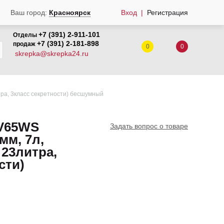
Вход
Регистрация
Ваш город:
Красноярск
+7 (391) 2-911-101
Отделы
+7 (391) 2-181-898
продаж
0
0
skrepka@skrepka24.ru
тра, 3класс секретности) бесшумный
V65WS
Задать вопрос о товаре
мм, 7л,
 23литра,
сти)