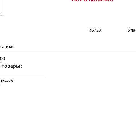
36723
Упа
истики
 товары:
0154275
5