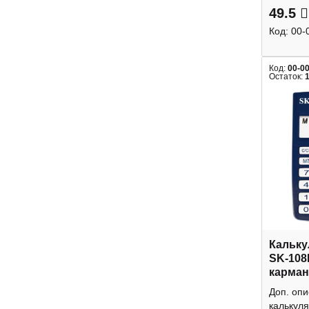
49.5
Код:
00-
Код:
00-0
Остаток:
Кальку
SK-108
карман
Доп. оп
калькуля