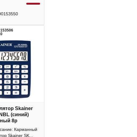
00153550
0153506
10
лятор Skainer
NBL (синий)
ный 8р
исание: Карманный
тор Skainer SK...