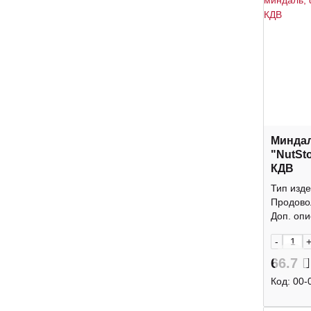
Минда
"NutSt
КДВ
Тип изде
Продово
Доп. опис
-
66.7
Код:
00-