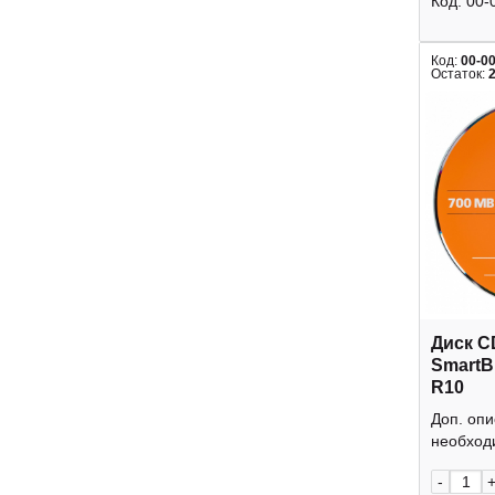
Код:
00-
Код:
00-0
Остаток:
Диск C
SmartB
R10
Доп. оп
необходи
-