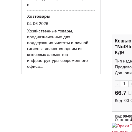
п...
Хозтовары
04.06.2026
Хозяйственные товары,
предназначенные для
Кешью
поддержания чистоты и личной
"NutSt
гигиены, являются одним из
КДВ
ключевых элементов
инфраструктуры современного
Тип изде
офиса...
Продово
Доп. опис
-
66.7
Код:
00-
Код:
00-0
Остаток: