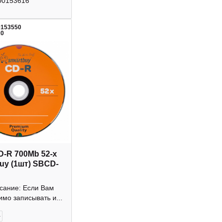
00153616
0153550
20
D-R 700Mb 52-х
uy (1шт) SBCD-
исание: Если Вам
мо записывать и...
+