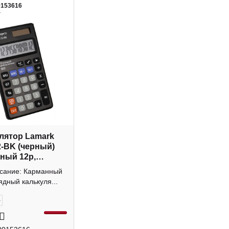
0153616
4
лятор Lamark
-BK (черный)
ный 12р,
а
исание: Карманный
ядный калькуля...
+