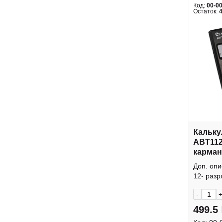
Код:
00-0
Остаток:
Кальку
ABT112
карман
крышк
Доп. оп
12- разр
-
499.5