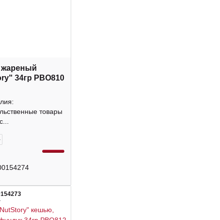
 жареный
ory" 34гр РВО810
лия:
льственные товары
...
+
00154274
0154273
4