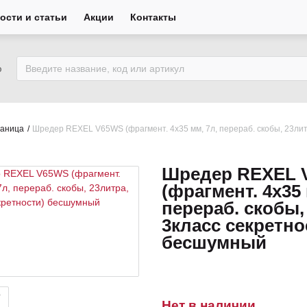
ости и статьи
Акции
Контакты
ю
раница
Шредер REXEL V65WS (фрагмент. 4х35 мм, 7л, перераб. скобы, 23ли
Шредер REXEL 
(фрагмент. 4х35 
перераб. скобы,
3класс секретно
бесшумный
Нет в наличии