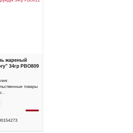
ль жареный
ory" 34гр РВО809
лия:
льственные товары
...
+
00154273