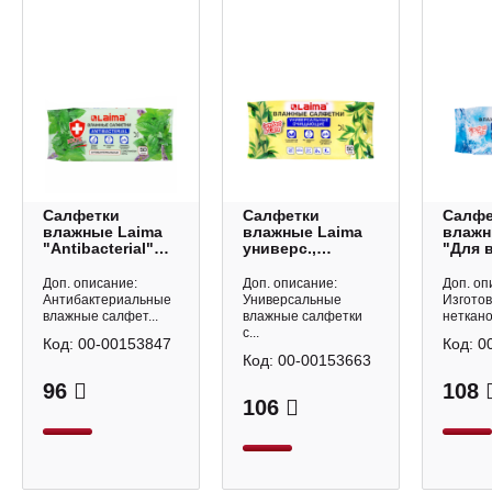
Салфетки
Салфетки
Салфе
влажные Laima
влажные Laima
влажн
"Antibacterial"
универс.,
"Для 
антибакт., мята,
зеленый чай,
семьи
15*19см, 50шт/
15*19см, 50шт/
свеже
Доп. описание:
Доп. описание:
Доп. оп
пач 128078
пач 128077
15*19с
Антибактериальные
Универсальные
Изгото
пач 1
влажные салфет...
влажные салфетки
неткано
с...
Код:
00-00153847
Код:
0
Код:
00-00153663
96
108
106