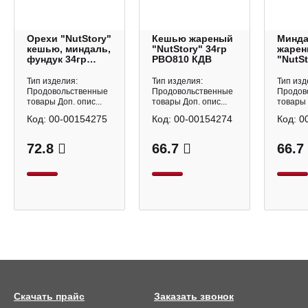
Орехи "NutStory"
Кешью жареный
Минд
кешью, миндаль,
"NutStory" 34гр
жаре
фундук 34гр
РВО810 КДВ
"NutSt
РВО812 КДВ
РВО80
Тип изделия:
Тип изделия:
Тип изд
Продовольственные
Продовольственные
Продов
товары Доп. опис...
товары Доп. опис...
товары 
Код:
00-00154275
Код:
00-00154274
Код:
0
72.8
66.7
66.7
Скачать прайс
Заказать звонок