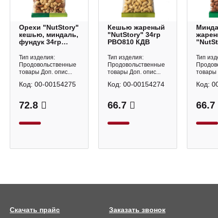
Орехи "NutStory"
Кешью жареный
Минд
кешью, миндаль,
"NutStory" 34гр
жаре
фундук 34гр
РВО810 КДВ
"NutSt
РВО812 КДВ
РВО80
Тип изделия:
Тип изделия:
Тип изд
Продовольственные
Продовольственные
Продов
товары Доп. опис...
товары Доп. опис...
товары 
Код:
00-00154275
Код:
00-00154274
Код:
0
72.8
66.7
66.7
Скачать прайс
Заказать звонок