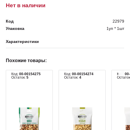
Нет в наличии
Код
22979
Упаковка
1уп * 1шт
Характеристики
Похожие товары:
Код:
00-00154275
Код:
00-00154274
Код:
00
Остаток:
5
Остаток:
4
Остато