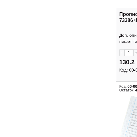
Пропис
73386 
Доп. опи
пишет так
-
130.2
Код:
00-
Код:
00-0
Остаток: