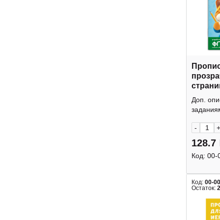
Пропис
прозр
страни
Пропи
Доп. опи
А5+, 2
заданиям
-
128.7
Код:
00-
Код:
00-0
Остаток: