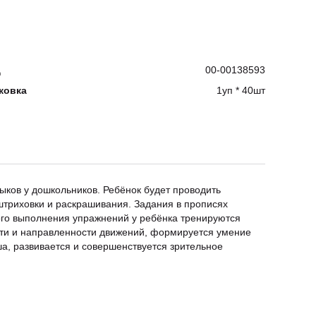
д
00-00138593
ковка
1уп * 40шт
ков у дошкольников. Ребёнок будет проводить
штриховки и раскрашивания. Задания в прописях
ого выполнения упражнений у ребёнка тренируются
ти и направленности движений, формируется умение
а, развивается и совершенствуется зрительное