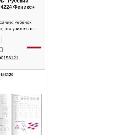
ь "Русский
74224 Феникс+
сание: Ребёнок
, что учителя в...
+
00153121
0153120
2