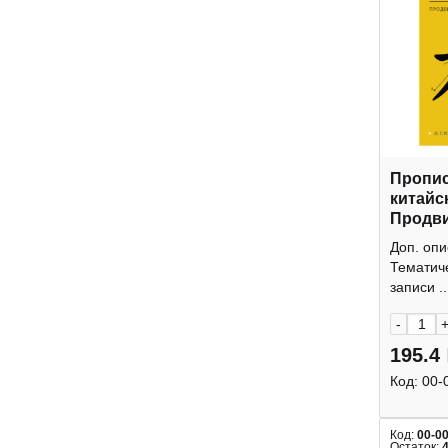
Пропис
китайс
Продв
уровен
Доп. опи
ПК44865
Тематич
записи ..
-
195.4
Код:
00-
Код:
00-0
Остаток: