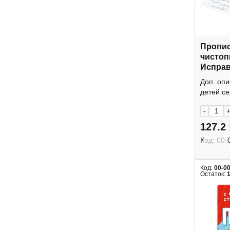
Пропис
чистоп
Исправ
72618 
Доп. оп
детей се
-
127.2
Код:
00-
Код:
00-0
Остаток: