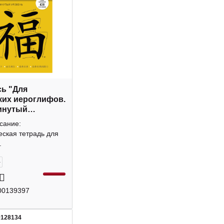
ь "Для
ких иероглифов.
инутый
ь" А4-, 48л
сание:
2 Listoff
еская тетрадь для
.
+
00139397
0128134
4