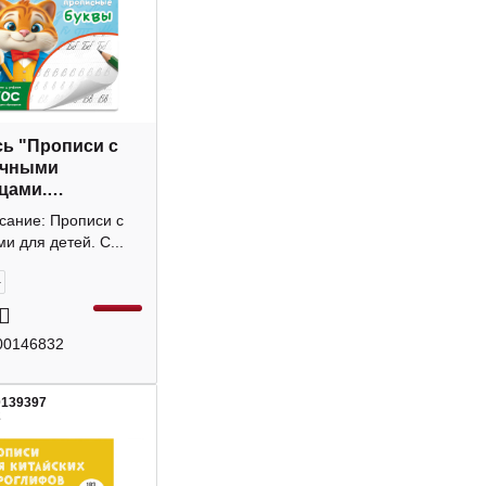
ь "Прописи с
ачными
цами.
сные буквы"
сание: Прописи с
4л 71482 Феникс+
и для детей. С...
+
00146832
0139397
2