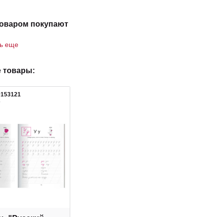
товаром покупают
ть еще
 товары:
0153121
2