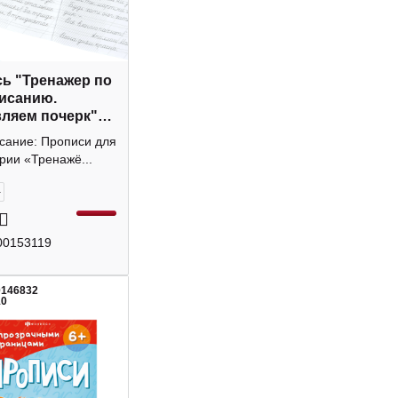
ь "Тренажер по
исанию.
ляем почерк"
Феникс+
исание: Прописи для
рии «Тренажё...
+
00153119
0146832
10