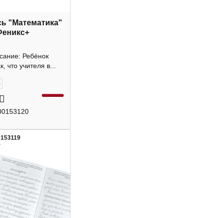
ь "Математика"
Феникс+
сание: Ребёнок
, что учителя в...
+
00153120
0153119
4