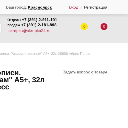
Вход
Регистрация
Ваш город:
Красноярск
+7 (391) 2-911-101
Отделы
+7 (391) 2-181-898
продаж
0
0
skrepka@skrepka24.ru
описи. Рисуем по клеткам" А5+, 32л 28688 Айрис-Пресс
описи.
Задать вопрос о товаре
ам" А5+, 32л
есс