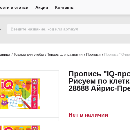
ости и статьи
Акции
Контакты
ю
раница
Товары для учебы
Товары для развития
Прописи
Пропись "IQ-пр
Пропись "IQ-пр
Рисуем по клетк
28688 Айрис-Пр
Нет в наличии