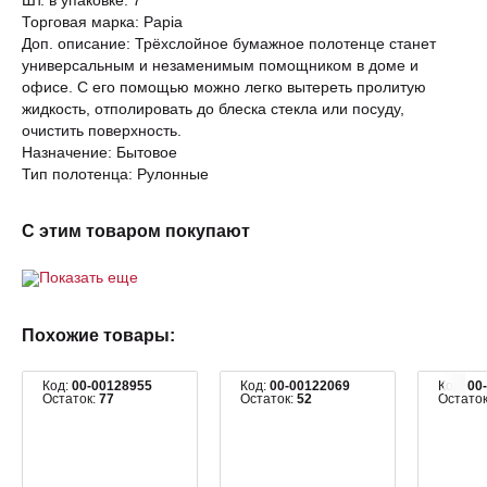
Шт. в упаковке: 7
Торговая марка: Papia
Доп. описание: Трёхслойное бумажное полотенце станет
универсальным и незаменимым помощником в доме и
офисе. С его помощью можно легко вытереть пролитую
жидкость, отполировать до блеска стекла или посуду,
очистить поверхность.
Назначение: Бытовое
Тип полотенца: Рулонные
С этим товаром покупают
Показать еще
Похожие товары:
Код:
00-00128955
Код:
00-00122069
Код:
00
Остаток:
77
Остаток:
52
Остато