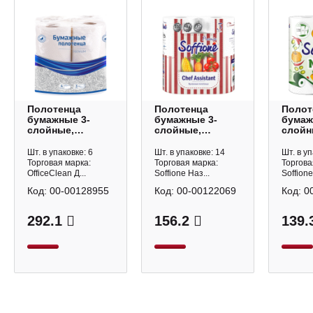
Полотенца
Полотенца
Полот
бумажные 3-
бумажные 3-
бумаж
слойные,
слойные,
слойн
21*23см, белые,
22*22,8см,
23*23
4рул*11м
белые, 2рул*11м
2рул*
Шт. в упаковке: 6
Шт. в упаковке: 14
Шт. в уп
"Premium"
"Chef Assistant"
"Menu
Торговая марка:
Торговая марка:
Торгова
300443
146/165071
Soffio
OfficeClean Д...
Soffione Наз...
Soffione
OfficeClean
Soffione
Код:
00-00128955
Код:
00-00122069
Код:
0
292.1
156.2
139.