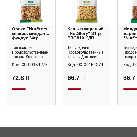
Орехи "NutStory"
Кешью жареный
Минд
кешью, миндаль,
"NutStory" 34гр
жаре
фундук 34гр
РВО810 КДВ
"NutSt
РВО812 КДВ
РВО80
Тип изделия:
Тип изделия:
Тип изд
Продовольственные
Продовольственные
Продов
товары Доп. опис...
товары Доп. опис...
товары 
Код:
00-00154275
Код:
00-00154274
Код:
0
72.8
66.7
66.7