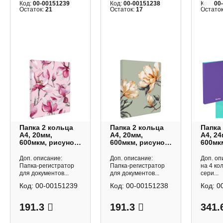
Код:
00-00151239
Код:
00-00151238
Код:
00
Остаток:
21
Остаток:
17
Остато
Папка 2 кольца
Папка 2 кольца
Папка
А4, 20мм,
А4, 20мм,
А4, 24
600мкм, рисунок
600мкм, рисунок
600мк
"Розовая
"Магнолия"
внутре
магнолия" 72243
72242 Феникс+
фиол
Доп. описание:
Доп. описание:
Доп. оп
Феникс+
"Raze
Папка-регистратор
Папка-регистратор
на 4 ко
RB4_4
для документов...
для документов...
сери...
Berlin
Код:
00-00151239
Код:
00-00151238
Код:
0
191.3
191.3
341.