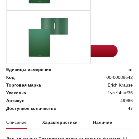
Цена:
Количество
162.6
-
+
Добавить в корзину
Единицы измерения
шт
Код
00-00088642
Торговая марка
Erich Krause
Упаковка
1уп * 4шт/36
Артикул
49966
Доступное количество
47
Описание
Характеристики
Наличие