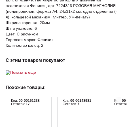
Доп. описание: Папка-регистратор для документов
пластиковая Феникс+, арт. 72243/ 6 РОЗОВАЯ МАГНОЛИЯ
(полипропилен, формат А4, 24x31x2 см, одно отделение (-
я), кольцевой механизм, глиттер, УФ-печать)
Ширина корешка: 20мм
Шт. в упаковке: 6
Цвет: С рисунком
Торговая марка: Феникс+
Количество колец: 2
С этим товаром покупают
Показать еще
Похожие товары:
Код:
00-00151238
Код:
00-00148981
Код:
00
Остаток:
17
Остаток:
7
Остато