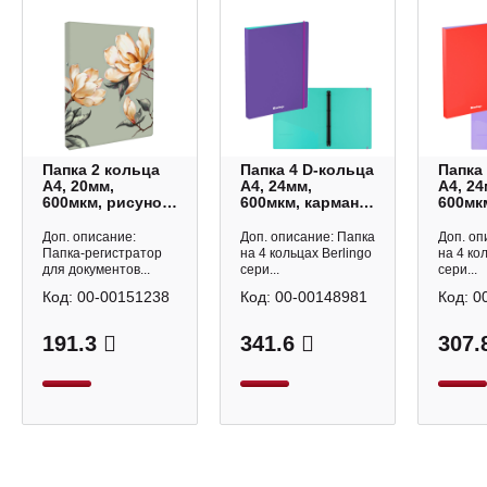
Папка 2 кольца
Папка 4 D-кольца
Папка
А4, 20мм,
А4, 24мм,
А4, 24
600мкм, рисунок
600мкм, карман
600мк
"Магнолия"
внутрен.,
внутре
72242 Феникс+
фиолетовый
красн
Доп. описание:
Доп. описание: Папка
Доп. оп
"Raze"
RB4_4
Папка-регистратор
на 4 кольцах Berlingo
на 4 ко
RB4_4D152
Berlin
для документов...
сери...
сери...
Berlingo
Код:
00-00151238
Код:
00-00148981
Код:
0
191.3
341.6
307.