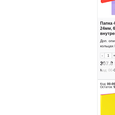
Папка 
24мм, 
внутре
"Raze"
Доп. опи
Berling
кольцах 
-
307.8
Код:
00-
Код:
00-0
Остаток: