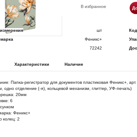
В избранное
До
измерения
шт
Ко
 марка
Феникс+
Упа
72242
Дос
Характеристики
Наличие
ание: Папка-регистратор для документов пластиковая Феникс+, ар
м, одно отделение (-я), кольцевой механизм, глиттер, УФ-печать)
орешка: 20мм
овке: 6
исунком
марка: Феникс+
о колец: 2