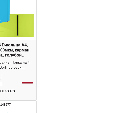
4 D-кольца А4,
600мкм, карман
н., голубой
 RB4_4D154
сание: Папка на 4
o
Berlingo сери...
+
00148978
0148977
4