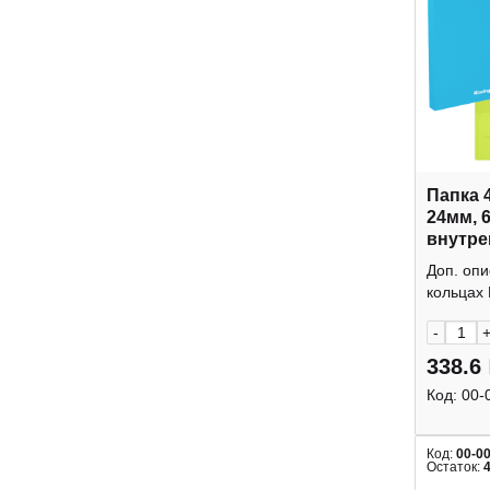
Папка 
24мм, 
внутре
"Raze"
Доп. опи
Berling
кольцах 
-
338.6
Код:
00-
Код:
00-0
Остаток: