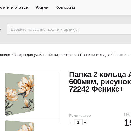
ости и статьи
Акции
Контакты
ю
раница
Товары для учебы
Папки, портфели
Папки на кольцах
Папка 2 ко
Папка 2 кольца 
600мкм, рисуно
72242 Феникс+
Цен
Количество
1
-
+