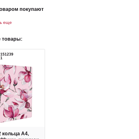
товаром покупают
ть еще
 товары:
0151239
21
2 кольца А4,