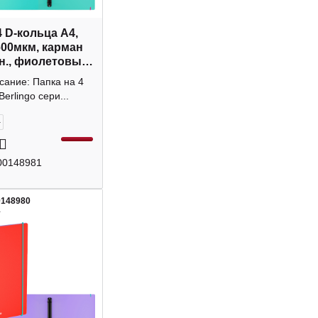
4 D-кольца А4,
600мкм, карман
н., фиолетовый
 RB4_4D152
сание: Папка на 4
o
Berlingo сери...
+
00148981
0148980
1