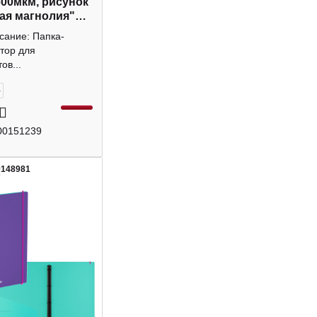
600мкм, рисунок
ая магнолия"
Феникс+
сание: Папка-
тор для
ов...
+
00151239
0148981
7