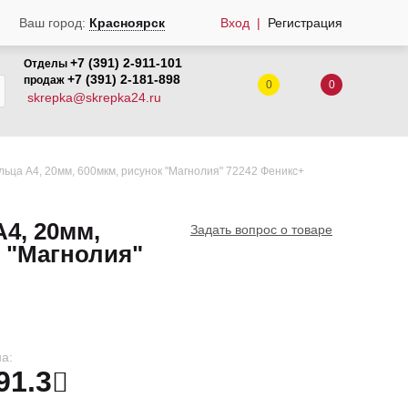
Вход
Регистрация
Ваш город:
Красноярск
+7 (391) 2-911-101
Отделы
+7 (391) 2-181-898
продаж
0
0
skrepka@skrepka24.ru
льца А4, 20мм, 600мкм, рисунок "Магнолия" 72242 Феникс+
А4, 20мм,
Задать вопрос о товаре
к "Магнолия"
а:
91.3