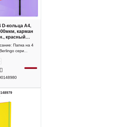
4 D-кольца А4,
600мкм, карман
н., красный
 RB4_4D151
сание: Папка на 4
o
Berlingo сери...
+
00148980
0148979
5