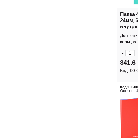
Папка 
24мм, 
внутре
"Raze"
Доп. опи
Berling
кольцах 
-
341.6
Код:
00-
Код:
00-0
Остаток: