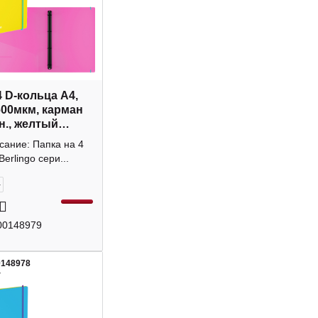
4 D-кольца А4,
600мкм, карман
н., желтый
 RB4_4D153
сание: Папка на 4
o
Berlingo сери...
+
00148979
0148978
4