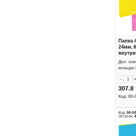
Папка 
24мм, 
внутре
"Raze"
Доп. опи
Berling
кольцах 
-
307.8
Код:
00-
Код:
00-0
Остаток: