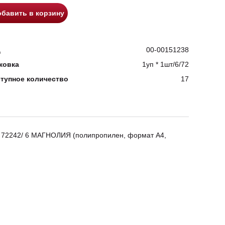
бавить в корзину
д
00-00151238
ковка
1уп * 1шт/6/72
тупное количество
17
т. 72242/ 6 МАГНОЛИЯ (полипропилен, формат А4,