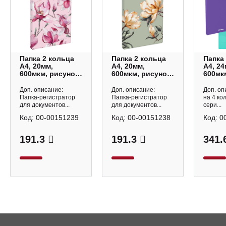
Папка 2 кольца
Папка 2 кольца
Папка
А4, 20мм,
А4, 20мм,
А4, 24
600мкм, рисунок
600мкм, рисунок
600мк
"Розовая
"Магнолия"
внутре
магнолия" 72243
72242 Феникс+
фиол
Доп. описание:
Доп. описание:
Доп. оп
Феникс+
"Raze
Папка-регистратор
Папка-регистратор
на 4 ко
RB4_4
для документов...
для документов...
сери...
Berlin
Код:
00-00151239
Код:
00-00151238
Код:
0
191.3
191.3
341.