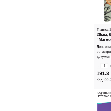
Папка 
20мм, 
"Магно
Феник
Доп. опи
регистра
документ
-
191.3
Код:
00-
Код:
00-0
Остаток: