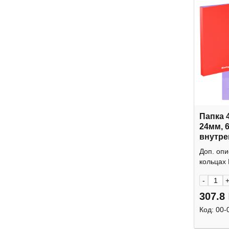
Папка 
24мм, 
внутре
"Raze"
Доп. опи
Berling
кольцах 
-
307.8
Код:
00-