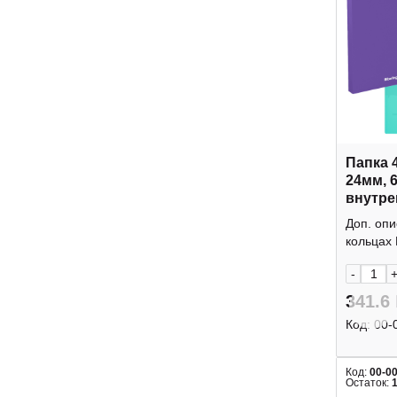
Папка 
24мм, 
внутре
"Raze"
Доп. опи
Berling
кольцах 
-
341.6
Код:
00-
Код:
00-0
Остаток: