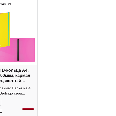
0148979
5
4 D-кольца А4,
600мкм, карман
н., желтый
 RB4_4D153
сание: Папка на 4
o
Berlingo сери...
+