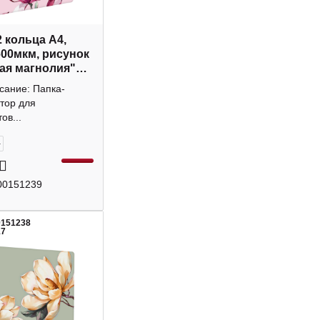
2 кольца А4,
600мкм, рисунок
ая магнолия"
Феникс+
сание: Папка-
тор для
ов...
+
00151239
0151238
17