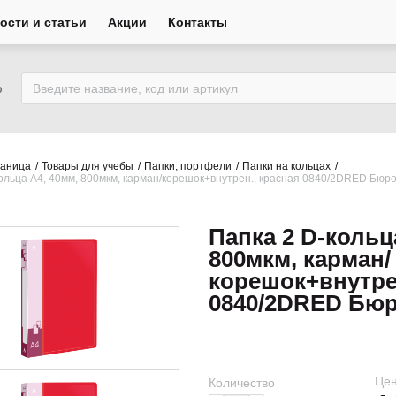
ости и статьи
Акции
Контакты
ю
раница
Товары для учебы
Папки, портфели
Папки на кольцах
ольца А4, 40мм, 800мкм, карман/корешок+внутрен., красная 0840/2DRED Бюр
Папка 2 D-кольц
800мкм, карман/
корешок+внутрен
0840/2DRED Бюр
Цен
Количество