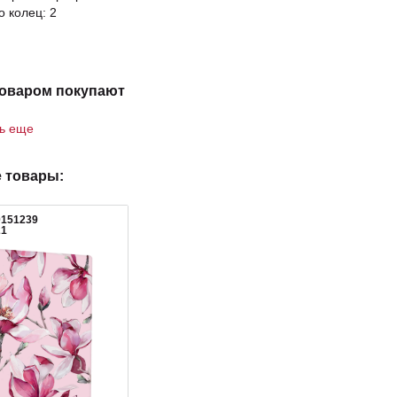
о колец: 2
товаром покупают
ть еще
 товары:
0151239
21