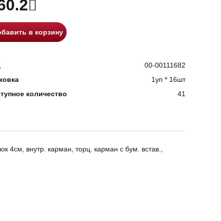
60.2
бавить в корзину
д
00-00111682
ковка
1уп * 16шт
тупное количество
41
к 4см, внутр. карман, торц. карман с бум. встав.,