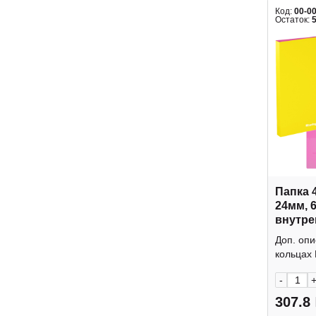
Код:
00-0
Остаток:
Папка 
24мм, 
внутре
"Raze"
Доп. опи
Berling
кольцах 
-
307.8