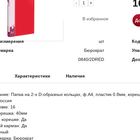
1
-
+
В избранное
До
измерения
шт
Ко
 марка
Бюрократ
Упа
0840/2DRED
Дос
Характеристики
Наличие
ние: Папка на 2-х D-образных кольцах, ф.А4, пластик 0.8мм, корешо
Россия
овке: 16
орешка: 40мм
 корешке: Да
й карман: Да
сный
марка: Бюрократ