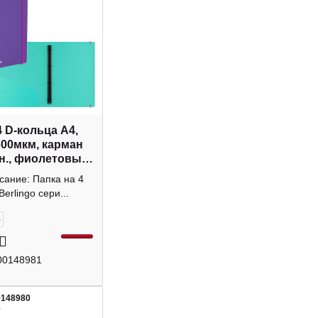
4 D-кольца А4,
600мкм, карман
н., фиолетовый
 RB4_4D152
сание: Папка на 4
o
Berlingo сери...
+
00148981
0148980
1