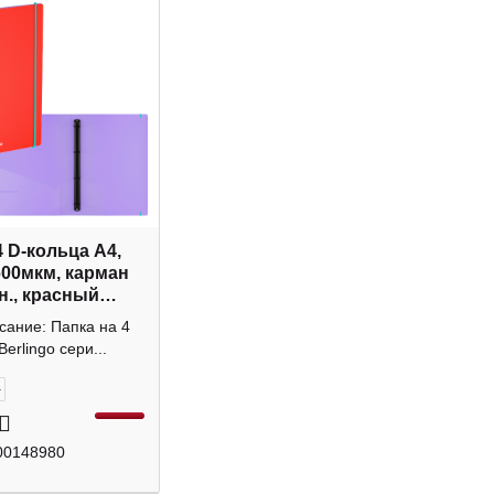
4 D-кольца А4,
600мкм, карман
н., красный
 RB4_4D151
сание: Папка на 4
o
Berlingo сери...
+
00148980