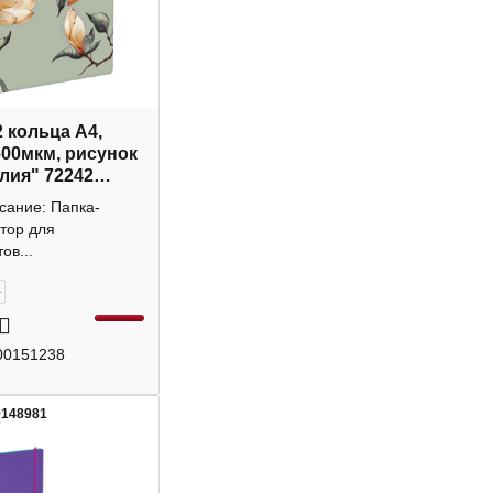
2 кольца А4,
600мкм, рисунок
лия" 72242
с+
сание: Папка-
тор для
ов...
+
00151238
0148981
7