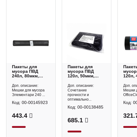
Пакеты для
Пакеты для
Пакет
мусора ПВД
мусора ПВД
мусор
240л, 80мкм,
120л, 50мкм,
120л, 
88*120см,
65*103см,
70*110
черные, 10шт/уп
черные, 50шт/уп
черны
Доп. описание:
Доп. описание:
Доп. оп
"Элементари"
"Econom"
рул 3
Мешки для мусора
Сочетание
Мешки 
1634993
PM1250E
Office
Элементари 240 ...
прочности и
OfficeCl
оптимально...
Код:
00-00145923
Код:
0
Код:
00-00138485
443.4
321.
685.1