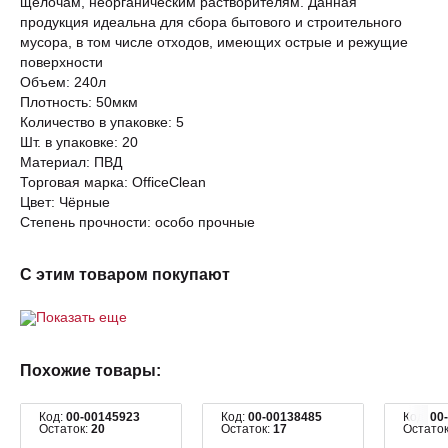
щелочам, неорганическим растворителям. Данная
продукция идеальна для сбора бытового и строительного
мусора, в том числе отходов, имеющих острые и режущие
поверхности
Объем: 240л
Плотность: 50мкм
Количество в упаковке: 5
Шт. в упаковке: 20
Материал: ПВД
Торговая марка: OfficeClean
Цвет: Чёрные
Степень прочности: особо прочные
С этим товаром покупают
Показать еще
Похожие товары:
Код:
00-00145923
Код:
00-00138485
Код:
00
Остаток:
20
Остаток:
17
Остато