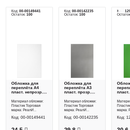
Код:
00-00149441
Код:
00-00142235
Код:
12
Остаток:
100
Остаток:
100
Остато
Обложка для
Обложка для
Облож
переплёта А4
переплёта А3
переп
пласт. непрозр.
пласт. прозр.
пласт.
белый, 0,40мм
дымчатый,
зелен
(1шт)
0,18мм (1шт)
(1шт)
Материал обложки:
Материал обложки:
Матери
Пластик Торговая
Пластик Торговая
Пластик
марка: РеалИ...
марка: РеалИ...
марка: 
Код:
00-00149441
Код:
00-00142235
Код:
1
24.5
29.8
30.6