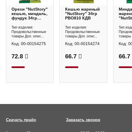
Орехи "NutStory"
Кешью жареный
Минд
кешью, миндаль,
"NutStory" 34гр
жаре
фундук 34гр
РВО810 КДВ
"NutSt
РВО812 КДВ
РВО80
Тип изделия:
Тип изделия:
Тип изд
Продовольственные
Продовольственные
Продов
товары Доп. опис...
товары Доп. опис...
товары 
Код:
00-00154275
Код:
00-00154274
Код:
0
72.8
66.7
66.7
Скачать прайс
Заказать звонок