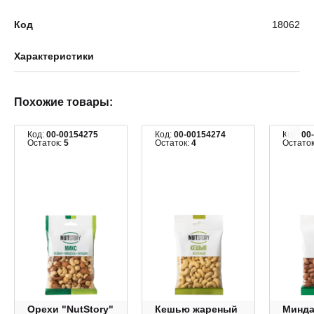
Код
18062
Характеристики
Похожие товары:
Код:
00-00154275
Код:
00-00154274
Код:
00
Остаток:
5
Остаток:
4
Остато
Орехи "NutStory"
Кешью жареный
Минд