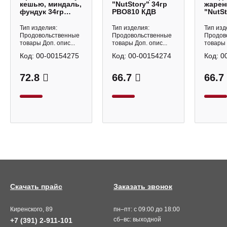
кешью, миндаль,
"NutStory" 34гр
жаре
фундук 34гр
РВО810 КДВ
"NutSt
РВО812 КДВ
РВО80
Тип изделия:
Тип изделия:
Тип изд
Продовольственные
Продовольственные
Продов
товары Доп. опис...
товары Доп. опис...
товары 
Код:
00-00154275
Код:
00-00154274
Код:
0
72.8
66.7
66.7
Скачать прайс
Заказать звонок
Киренского, 89
пн–пт: с 09:00 до 18:00
сб–вс: выходной
+7 (391) 2-911-101