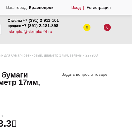
Вход
Регистрация
Ваш город:
Красноярск
+7 (391) 2-911-101
Отделы
+7 (391) 2-181-898
продаж
0
0
skrepka@skrepka24.ru
ик для бумаги резиновый, диаметр 17мм, зеленый 227963
 бумаги
Задать вопрос о товаре
метр 17мм,
а:
3.3