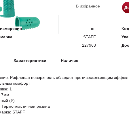
В избранное
До
измерения
шт
Ко
 марка
STAFF
Упа
227963
Дос
Характеристики
Наличие
ание: Рифленая поверхность обладает противоскользящим эффекто
льный комфорт.
овке: 1
 17мм
еный (У)
 Термопластичная резина
марка: STAFF