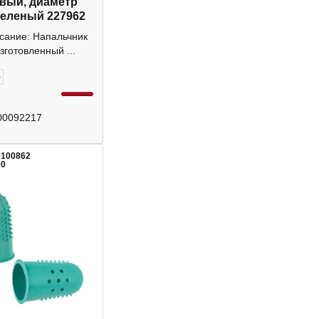
вый, диаметр
зеленый 227962
сание: Напальчник
зготовленный ...
+
00092217
0100862
20