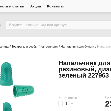
ости и статьи
Акции
Контакты
ю
раница
Товары для учебы
Канцелярия
Напалечник для бумаги
Напальчн
Напальчник для
резиновый, диа
зеленый 227963
Цен
Количество
2
-
+