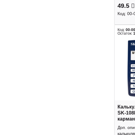
49.5
Код:
00-
Код:
00-0
Остаток:
Кальку
SK-108
карман
Доп. оп
калькуля