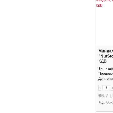
Минда
"NutSt
КДВ
Тип изде
Продово
Доп. опис
-
66.7
Код:
00-