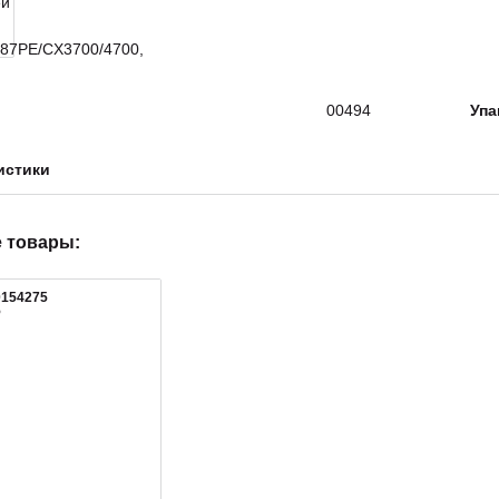
00494
Упа
истики
 товары:
0154275
5