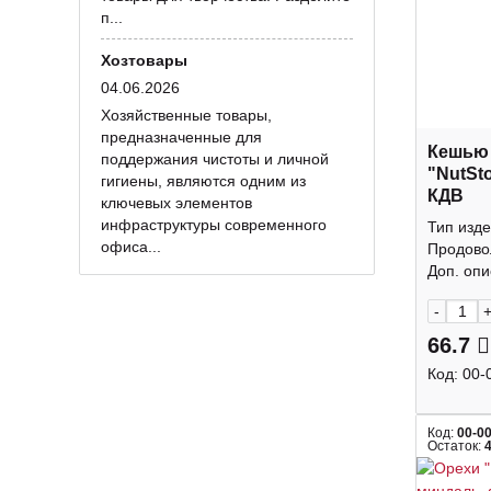
п...
Хозтовары
04.06.2026
Хозяйственные товары,
предназначенные для
Кешью
поддержания чистоты и личной
"NutSt
гигиены, являются одним из
КДВ
ключевых элементов
инфраструктуры современного
Тип изде
офиса...
Продово
Доп. опис
-
66.7
Код:
00-
Код:
00-0
Остаток: