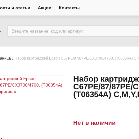
ости и статьи
Акции
Контакты
ю
раница
Набор картриджей Epson C67PE/87/87PE/CX3700/4700, (T06354A) C,M
Набор картридж
C67PE/87/87PE/C
(T06354A) C,M,Y
Нет в наличии