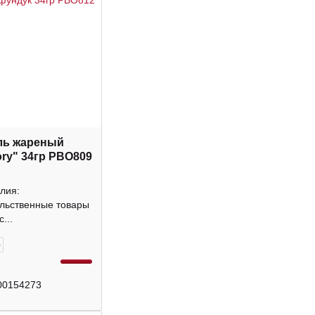
ль жареный
ory" 34гр РВО809
лия:
льственные товары
...
+
00154273