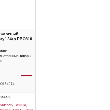
 жареный
ory" 34гр РВО810
лия:
льственные товары
...
+
00154274
0154273
4