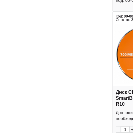
Код:
00-
Код:
00-0
Остаток:
Диск C
SmartB
R10
Доп. оп
необходи
-