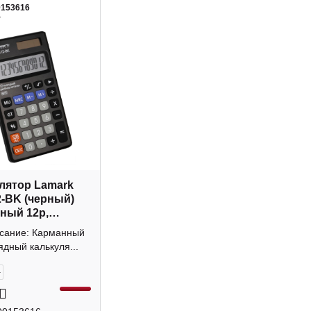
0153616
4
лятор Lamark
-BK (черный)
ный 12р,
а
исание: Карманный
ядный калькуля...
+