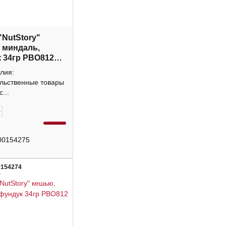
"NutStory"
 миндаль,
 34гр РВО812
лия:
льственные товары
...
+
00154275
0154274
4