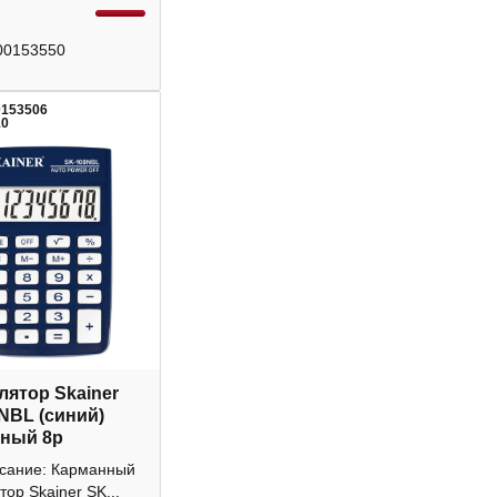
00153550
0153506
10
лятор Skainer
NBL (синий)
ный 8р
исание: Карманный
тор Skainer SK...