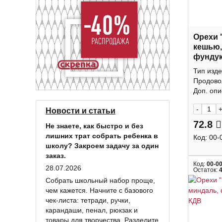
Орехи 
кешью,
фундук
КДВ
Тип изде
Продово
Доп. опис
-
Новости и статьи
72.8
Не знаете, как быстро и без
лишних трат собрать ребенка в
Код:
00-
школу? Закроем задачу за один
заказ.
Код:
00-0
28.07.2026
Остаток:
Собрать школьный набор проще,
чем кажется. Начните с базового
чек-листа: тетради, ручки,
карандаши, пенал, рюкзак и
товары для творчества. Разделите