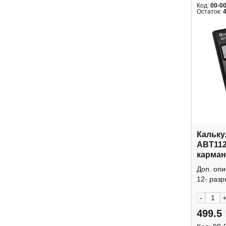
Код:
00-0
Остаток:
Кальку
ABT112
карман
крышк
Доп. оп
12- разр
-
499.5