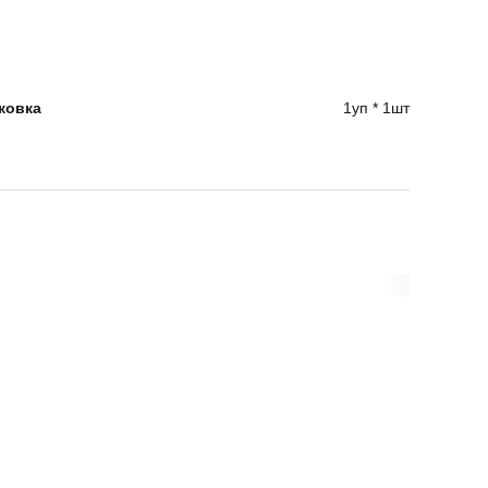
ковка
1уп * 1шт