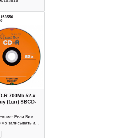
00153616
0153550
20
D-R 700Mb 52-х
uy (1шт) SBCD-
исание: Если Вам
мо записывать и...
+