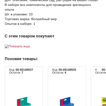
Доп. описание: Химический сад, растущий на ваших глазах.
В наборе все компоненты для проведения зрелищного
опыта
Шт. в упаковке: 10
Торговая марка: Волшебный мир
Опытов в наборе: 1
С этим товаром покупают
Показать еще
Похожие товары:
Код:
00-00149937
Код:
00-00149935
Код:
00
Остаток:
7
Остаток:
4
Остато