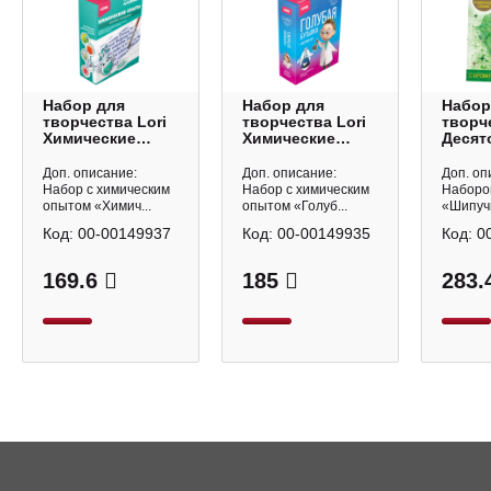
Набор для
Набор для
Набор
творчества Lori
творчества Lori
творч
Химические
Химические
Десят
опыты
опыты "Голубая
корол
"Чернила-
бутылка" Оп-055
"Шипу
Доп. описание:
Доп. описание:
Доп. оп
невидимки"
бомбо
Набор с химическим
Набор с химическим
Наборо
Оп-076
Листи
опытом «Химич...
опытом «Голуб...
«Шипучи
05583
Код:
00-00149937
Код:
00-00149935
Код:
0
169.6
185
283.