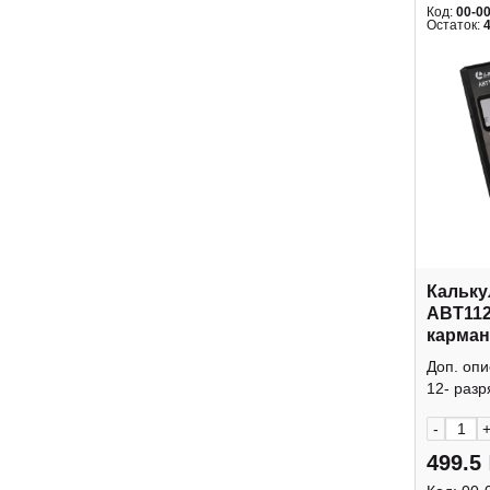
Код:
00-0
Остаток:
Кальку
ABT112
карман
крышк
Доп. оп
12- разр
-
499.5