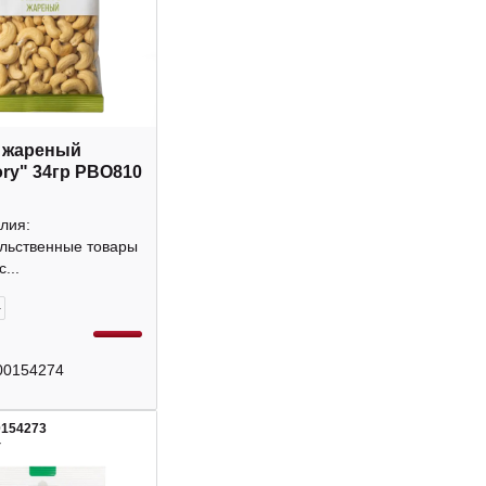
 жареный
ory" 34гр РВО810
лия:
льственные товары
...
+
00154274
0154273
4