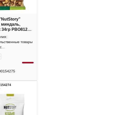
"NutStory"
 миндаль,
 34гр РВО812
лия:
льственные товары
...
+
00154275
0154274
4