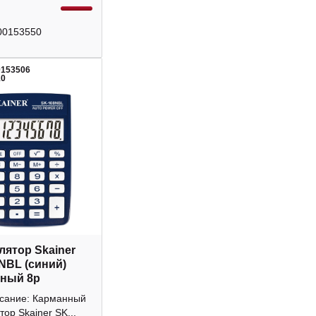
00153550
0153506
10
лятор Skainer
NBL (синий)
ный 8р
исание: Карманный
тор Skainer SK...