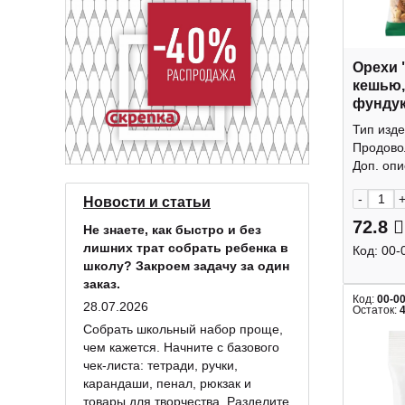
Орехи 
кешью,
фундук
КДВ
Тип изде
Продово
Доп. опис
-
Новости и статьи
72.8
Не знаете, как быстро и без
лишних трат собрать ребенка в
Код:
00-
школу? Закроем задачу за один
заказ.
Код:
00-0
28.07.2026
Остаток:
Собрать школьный набор проще,
чем кажется. Начните с базового
чек-листа: тетради, ручки,
карандаши, пенал, рюкзак и
товары для творчества. Разделите