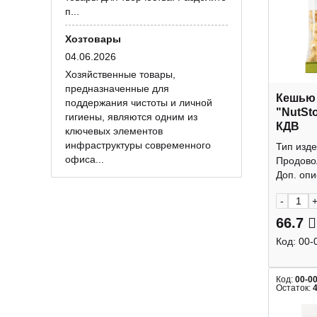
п...
Хозтовары
04.06.2026
Хозяйственные товары,
предназначенные для
Кешью
поддержания чистоты и личной
"NutSt
гигиены, являются одним из
КДВ
ключевых элементов
инфраструктуры современного
Тип изде
офиса...
Продово
Доп. опис
-
66.7
Код:
00-
Код:
00-0
Остаток: