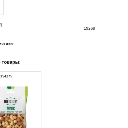
19269
истики
 товары:
0154275
5