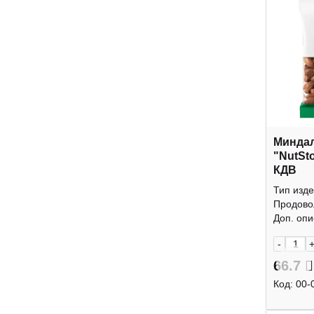
Минда
"NutSt
КДВ
Тип изде
Продово
Доп. опис
-
66.7
Код:
00-