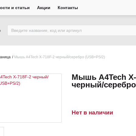
ости и статьи
Акции
Контакты
ю
раница
Мышь A4Tech X-718F-2 черный/серебро (USB+PS/2)
Мышь A4Tech X-
черный/серебро
Нет в наличии