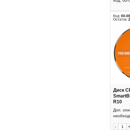
Код:
00-
Код:
00-0
Остаток:
Диск C
SmartB
R10
Доп. оп
необходи
-