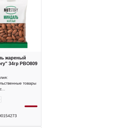
ль жареный
ory" 34гр РВО809
лия:
льственные товары
...
+
00154273