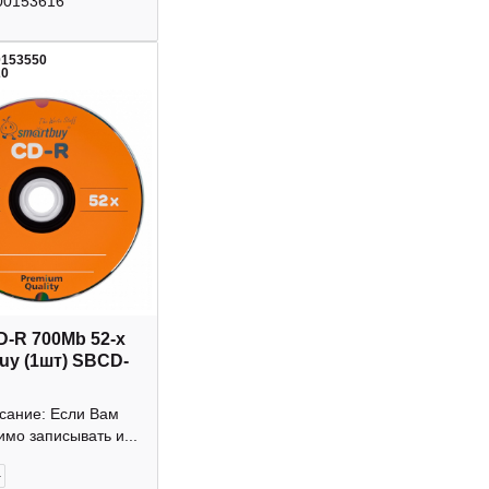
00153616
0153550
20
D-R 700Mb 52-х
uy (1шт) SBCD-
исание: Если Вам
мо записывать и...
+