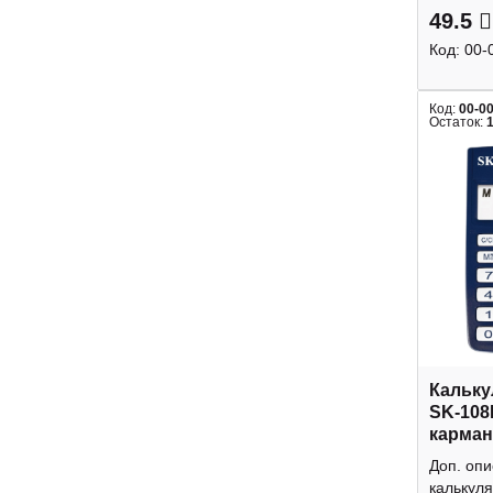
49.5
Код:
00-
Код:
00-0
Остаток:
Кальку
SK-108
карман
Доп. оп
калькуля