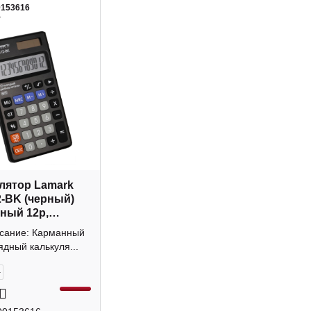
0153616
4
лятор Lamark
-BK (черный)
ный 12р,
а
исание: Карманный
ядный калькуля...
+