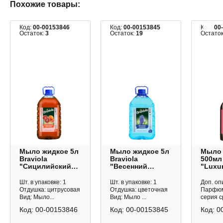
Похожие товары:
Код:
00-00153846
Код:
00-00153845
Код:
00
Остаток:
3
Остаток:
19
Остато
Мыло жидкое 5л
Мыло жидкое 5л
Мыло 
Braviola
Braviola
500мл 
"Сицилийский
"Весенний
"Luxur
апельсин"
гиацинт"
Pink"
бутылка 122414
бутылка 123434
12779
Шт. в упаковке: 1
Шт. в упаковке: 1
Доп. оп
Отдушка: цитрусовая
Отдушка: цветочная
Парфюм
Вид: Мыло...
Вид: Мыло ...
серия ср
Код:
00-00153846
Код:
00-00153845
Код:
0