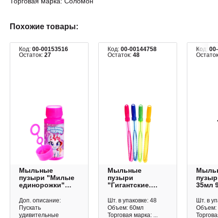
Торговая марка: Соломон
Похожие товары:
Код:
00-00153516
Код:
00-00144758
Код:
00
Остаток:
27
Остаток:
48
Остато
Мыльные
Мыльные
Мыль
пузыри "Милые
пузыри
пузыр
единорожки"
"Гигантские.
35мл 
95мл 5427778
Ручка" 60мл,
Соломон
ассорти 9718232
Доп. описание:
Шт. в упаковке: 48
Шт. в уп
Funny toys
Пускать
Объем: 60мл
Объем:
удивительные
Торговая марка: ...
Торговая