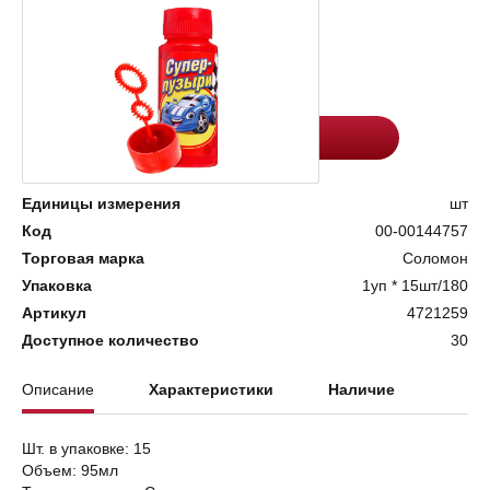
Цена:
Количество
66.2
-
+
Добавить в корзину
Единицы измерения
шт
Код
00-00144757
Торговая марка
Соломон
Упаковка
1уп * 15шт/180
Артикул
4721259
Доступное количество
30
Описание
Характеристики
Наличие
Шт. в упаковке: 15
Объем: 95мл