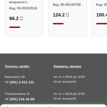
воздушные п...
Код:
00-00144758
Код:
0
Код:
00-00153516
124.2
100.
66.2
Скачать прайс
Заказать звонок
Киренского, 89
пн–пт: с 09:00 до 18:00
сб–вс: выходной
+7 (391) 2-911-101
Пограничников, 91
пн–пт: с 08:00 до 18:00
сб–вс: выходной
+7 (391) 218-18-98