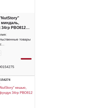
"NutStory"
 миндаль,
 34гр РВО812
лия:
льственные товары
...
+
00154275
0154274
4