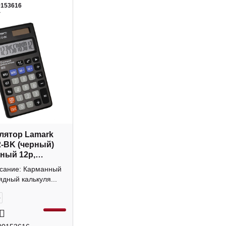
0153616
4
лятор Lamark
-BK (черный)
ный 12р,
а
исание: Карманный
ядный калькуля...
+