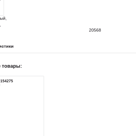
20568
истики
 товары:
0154275
5