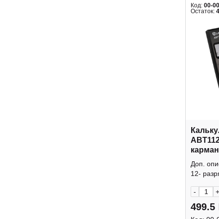
Код:
00-0
Остаток:
Кальку
ABT112
карман
крышк
Доп. оп
12- разр
-
499.5