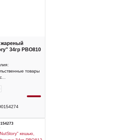
 жареный
ory" 34гр РВО810
лия:
льственные товары
...
+
00154274
0154273
4