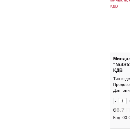
Минда
"NutSt
КДВ
Тип изде
Продово
Доп. опис
-
66.7
Код:
00-