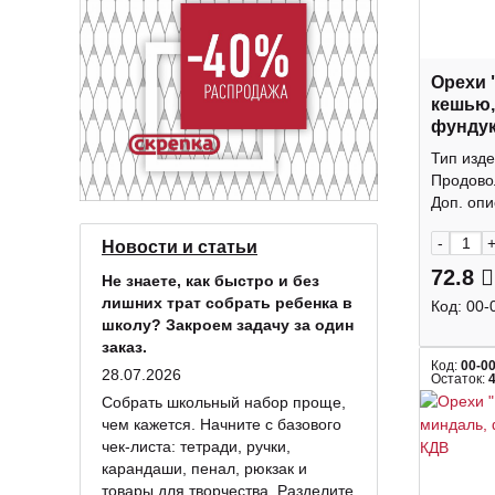
Орехи 
кешью,
фундук
КДВ
Тип изде
Продово
Доп. опис
-
Новости и статьи
72.8
Не знаете, как быстро и без
лишних трат собрать ребенка в
Код:
00-
школу? Закроем задачу за один
заказ.
Код:
00-0
28.07.2026
Остаток:
Собрать школьный набор проще,
чем кажется. Начните с базового
чек-листа: тетради, ручки,
карандаши, пенал, рюкзак и
товары для творчества. Разделите