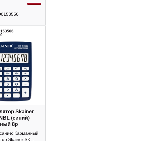
00153550
0153506
10
лятор Skainer
NBL (синий)
ный 8р
исание: Карманный
тор Skainer SK...