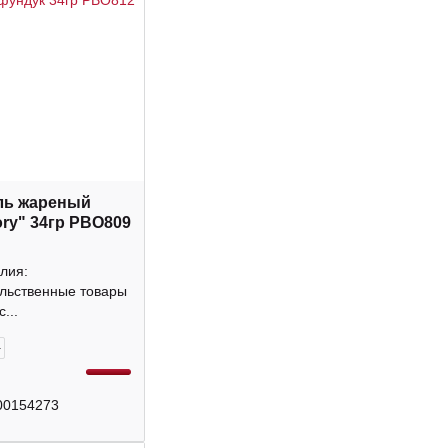
ль жареный
ory" 34гр РВО809
лия:
льственные товары
...
+
00154273