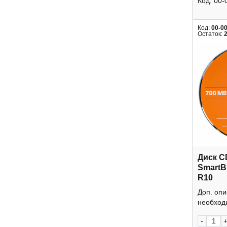
Код:
00-
Код:
00-0
Остаток:
Диск C
SmartB
R10
Доп. оп
необходи
-