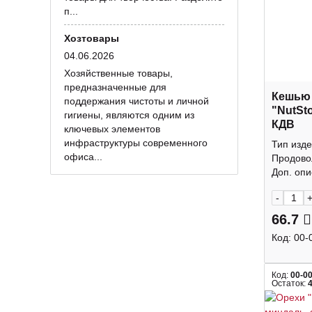
п...
Хозтовары
04.06.2026
Хозяйственные товары,
предназначенные для
Кешью
поддержания чистоты и личной
"NutSt
гигиены, являются одним из
КДВ
ключевых элементов
инфраструктуры современного
Тип изде
офиса...
Продово
Доп. опис
-
66.7
Код:
00-
Код:
00-0
Остаток: