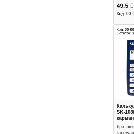
49.5
Код:
00-
Код:
00-0
Остаток:
Кальку
SK-108
карман
Доп. оп
калькуля