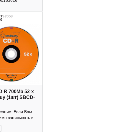
00153616
0153550
20
D-R 700Mb 52-х
uy (1шт) SBCD-
исание: Если Вам
мо записывать и...
+