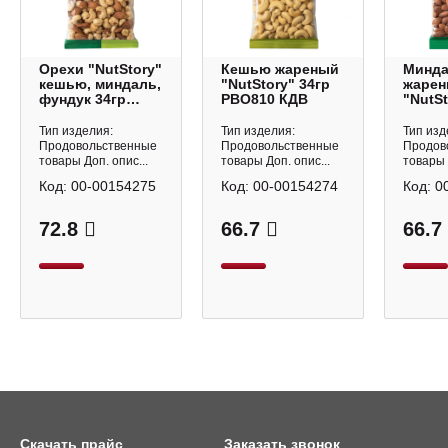
Орехи "NutStory"
Кешью жареный
Минд
кешью, миндаль,
"NutStory" 34гр
жаре
фундук 34гр
РВО810 КДВ
"NutSt
РВО812 КДВ
РВО80
Тип изделия:
Тип изделия:
Тип изд
Продовольственные
Продовольственные
Продов
товары Доп. опис...
товары Доп. опис...
товары 
Код:
00-00154275
Код:
00-00154274
Код:
0
72.8
66.7
66.7
Скачать прайс
Заказать звонок