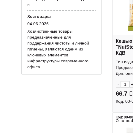
п...
Хозтовары
04.06.2026
Хозяйственные товары,
предназначенные для
Кешью
поддержания чистоты и личной
"NutSt
гигиены, являются одним из
КДВ
ключевых элементов
инфраструктуры современного
Тип изде
офиса...
Продово
Доп. опис
-
66.7
Код:
00-
Код:
00-0
Остаток: