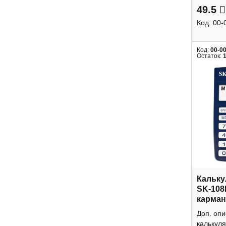
49.5
Код:
00-
Код:
00-0
Остаток:
Кальку
SK-108
карман
Доп. оп
калькуля