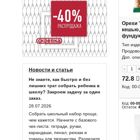
Орехи 
кешью,
фундук
КДВ
Тип изде
Продово
Доп. опис
-
Новости и статьи
72.8
Не знаете, как быстро и без
лишних трат собрать ребенка в
Код:
00-
школу? Закроем задачу за один
заказ.
Код:
00-0
28.07.2026
Остаток:
Собрать школьный набор проще,
чем кажется. Начните с базового
чек-листа: тетради, ручки,
карандаши, пенал, рюкзак и
товары для творчества. Разделите