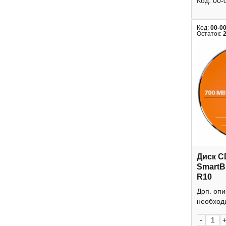
Код:
00-
Код:
00-0
Остаток:
Диск C
SmartB
R10
Доп. оп
необходи
-