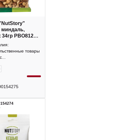
"NutStory"
 миндаль,
 34гр РВО812
лия:
льственные товары
...
+
00154275
0154274
4