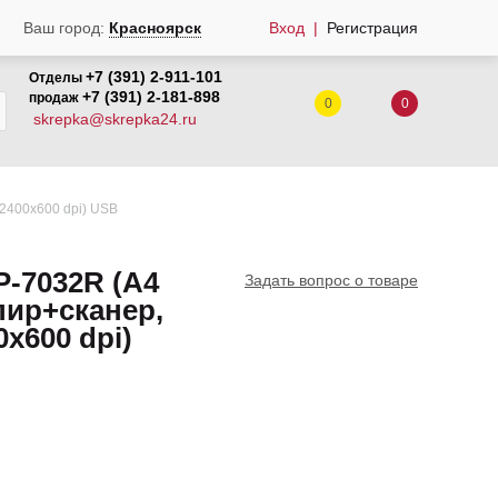
Вход
Регистрация
Ваш город:
Красноярск
+7 (391) 2-911-101
Отделы
+7 (391) 2-181-898
продаж
0
0
skrepka@skrepka24.ru
 2400x600 dpi) USB
P-7032R (А4
Задать вопрос о товаре
пир+сканер,
0x600 dpi)