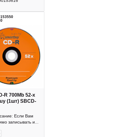
00153616
0153550
20
D-R 700Mb 52-х
uy (1шт) SBCD-
исание: Если Вам
мо записывать и...
+