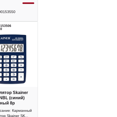
00153550
0153506
10
лятор Skainer
NBL (синий)
ный 8р
исание: Карманный
тор Skainer SK...