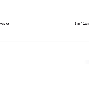
ковка
1уп * 1шт