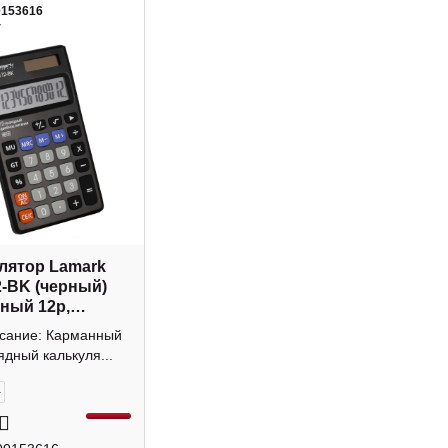
0153616
4
лятор Lamark
-BK (черный)
ный 12р,
а
исание: Карманный
ядный калькуля...
+