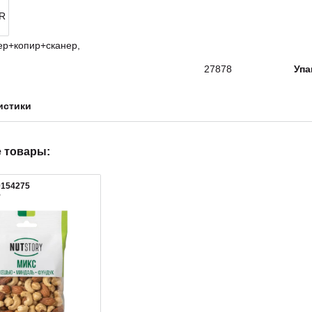
27878
Упа
истики
 товары:
0154275
5