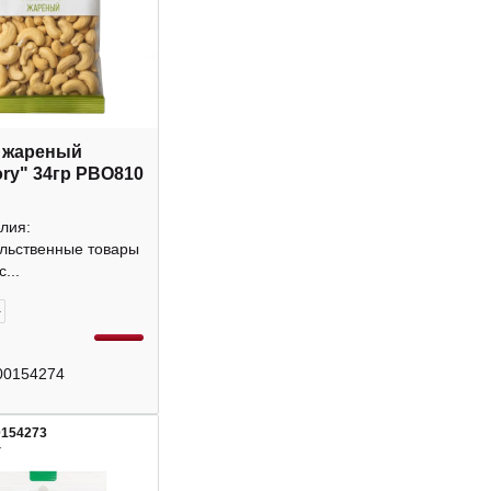
 жареный
ory" 34гр РВО810
лия:
льственные товары
...
+
00154274
0154273
4