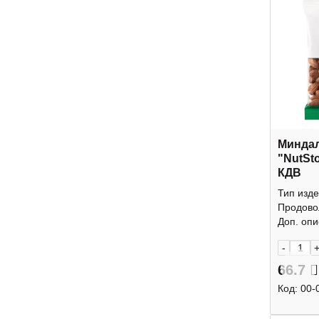
Минда
"NutSt
КДВ
Тип изде
Продово
Доп. опис
-
66.7
Код:
00-