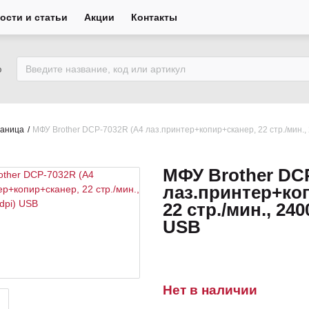
ости и статьи
Акции
Контакты
ю
раница
МФУ Brother DCP-7032R (А4 лаз.принтер+копир+сканер, 22 стр./мин.,
МФУ Brother DC
лаз.принтер+ко
22 стр./мин., 240
USB
Нет в наличии