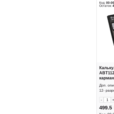
Код:
00-0
Остаток:
Кальку
ABT112
карман
крышк
Доп. оп
12- разр
-
499.5