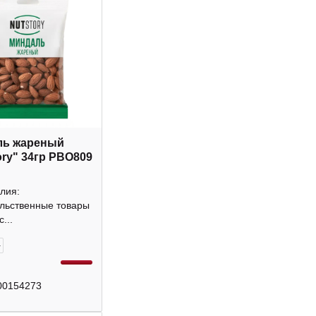
ль жареный
ory" 34гр РВО809
лия:
льственные товары
...
+
00154273