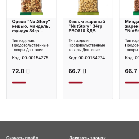
Орехи "NutStory"
Кешью жареный
Минд
кешью, миндаль,
"NutStory" 34гр
жаре
фундук 34гр
РВО810 КДВ
"NutSt
РВО812 КДВ
РВО80
Тип изделия:
Тип изделия:
Тип изд
Продовольственные
Продовольственные
Продов
товары Доп. опис...
товары Доп. опис...
товары 
Код:
00-00154275
Код:
00-00154274
Код:
0
72.8
66.7
66.7
Скачать прайс
Заказать звонок