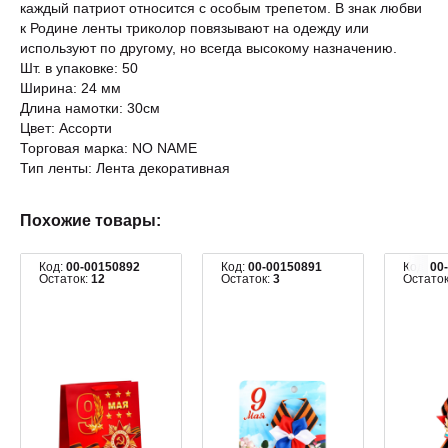
каждый патриот относится с особым трепетом. В знак любви
к Родине ленты триколор повязывают на одежду или
используют по другому, но всегда высокому назначению.
Шт. в упаковке: 50
Ширина: 24 мм
Длина намотки: 30см
Цвет: Ассорти
Торговая марка: NO NAME
Тип ленты: Лента декоративная
Похожие товары:
Код:
00-00150892
Код:
00-00150891
Код:
00
Остаток:
12
Остаток:
3
Остато