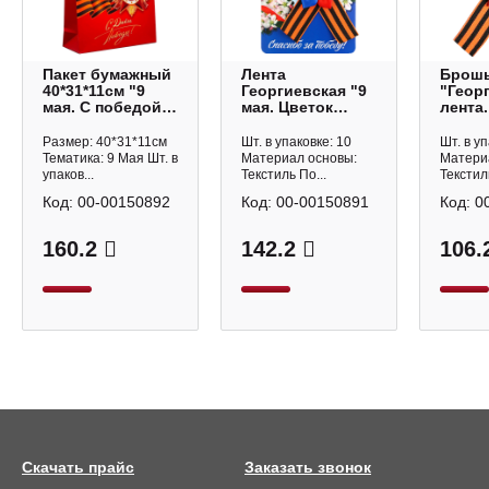
Пакет бумажный
Лента
Брош
40*31*11см "9
Георгиевская "9
"Геор
мая. С победой"
мая. Цветок
лента.
9382663 Дарите
триколор"
День 
Счастье
14*10,5см
49471
Размер: 40*31*11см
Шт. в упаковке: 10
Шт. в уп
9194167 Сима
Ленд
Тематика: 9 Мая Шт. в
Материал основы:
Матери
Ленд
упаков...
Текстиль По...
Текстил
Код:
00-00150892
Код:
00-00150891
Код:
0
160.2
142.2
106.
Скачать прайс
Заказать звонок