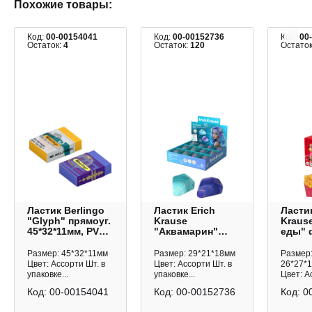
Похожие товары:
Код:
00-00154041
Код:
00-00152736
Код:
00
Остаток:
4
Остаток:
120
Остато
Ластик Berlingo
Ластик Erich
Ластик
"Glyph" прямоуг.
Krause
Kraus
45*32*11мм, PVC,
"Аквамарин"
еды" 
ассорти
фигурн.
29*22*
BLc_00S11
29*21*18мм,
термо
Размер: 45*32*11мм
Размер: 29*21*18мм
Размер
термопласт.
резин
Цвет: Ассорти Шт. в
Цвет: Ассорти Шт. в
26*27*
резина, ассорти
65587
упаковке...
упаковке...
Цвет: Ас
65590
Код:
00-00154041
Код:
00-00152736
Код:
0