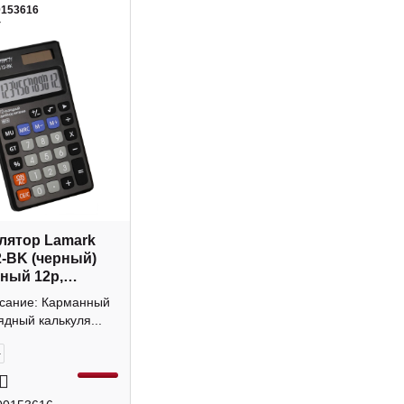
0153616
4
лятор Lamark
-BK (черный)
ный 12р,
а
исание: Карманный
ядный калькуля...
+