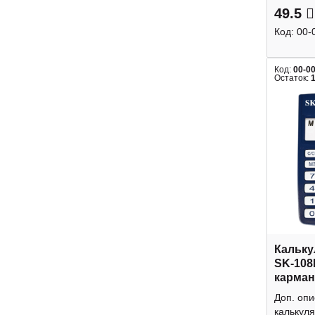
49.5
Код:
00-
Код:
00-0
Остаток:
Кальку
SK-108
карман
Доп. оп
калькуля