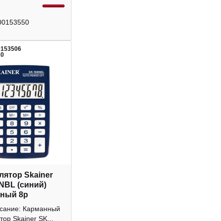
00153550
0153506
10
лятор Skainer
NBL (синий)
ный 8р
исание: Карманный
тор Skainer SK...