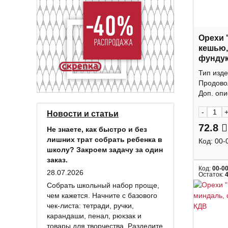
Орехи 
кешью,
фундук
КДВ
Тип изде
Продово
Доп. опис
-
Новости и статьи
72.8
Не знаете, как быстро и без
лишних трат собрать ребенка в
Код:
00-
школу? Закроем задачу за один
заказ.
Код:
00-0
28.07.2026
Остаток:
Собрать школьный набор проще,
чем кажется. Начните с базового
чек-листа: тетради, ручки,
карандаши, пенал, рюкзак и
товары для творчества. Разделите