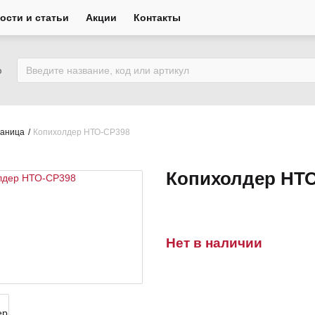
ости и статьи
Акции
Контакты
ю
раница
Копихолдер НТО-СР398
Копихолдер НТ
Нет в наличии