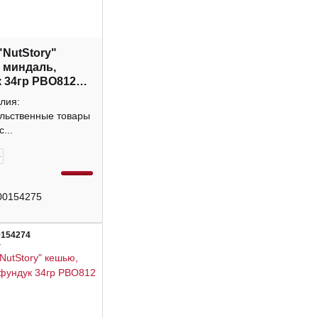
"NutStory"
 миндаль,
 34гр РВО812
лия:
льственные товары
...
+
00154275
0154274
4