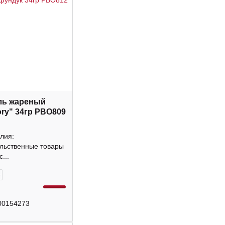
ль жареный
ory" 34гр РВО809
лия:
льственные товары
...
+
00154273