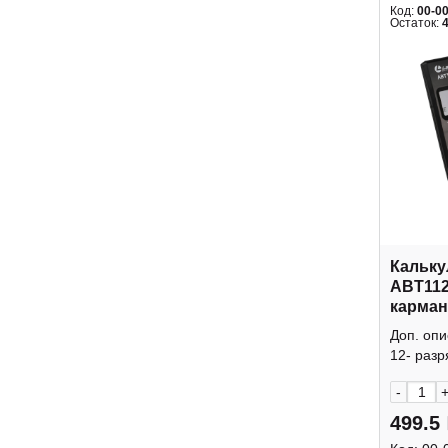
Код:
00-0
Остаток:
Кальку
ABT112
карман
крышк
Доп. оп
12- разр
-
499.5