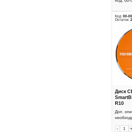
Код:
00-
Код:
00-0
Остаток:
Диск C
SmartB
R10
Доп. оп
необходи
-