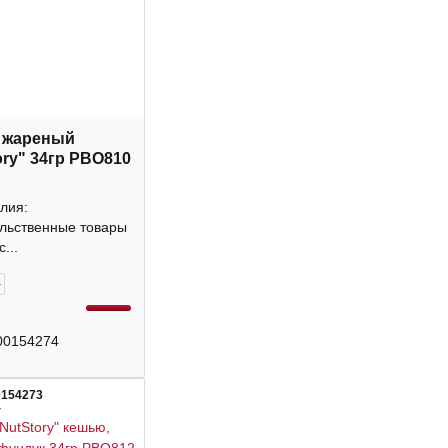
 жареный
ory" 34гр РВО810
лия:
льственные товары
...
+
00154274
0154273
4