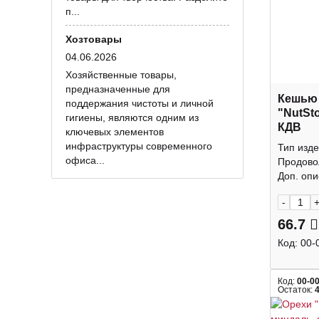
п...
Хозтовары
04.06.2026
Хозяйственные товары,
предназначенные для
Кешью
поддержания чистоты и личной
"NutSt
гигиены, являются одним из
КДВ
ключевых элементов
инфраструктуры современного
Тип изде
офиса...
Продово
Доп. опис
-
66.7
Код:
00-
Код:
00-0
Остаток: