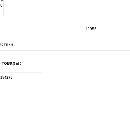
12955
истики
 товары:
0154275
5