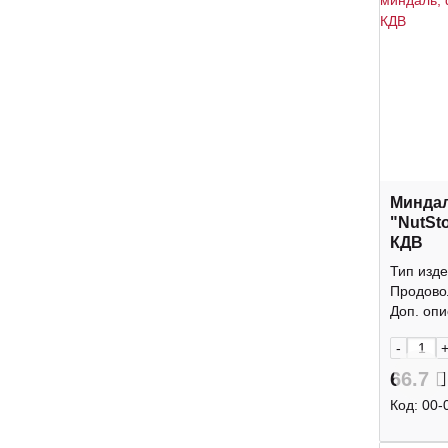
Минда
"NutSt
КДВ
Тип изде
Продово
Доп. опис
-
66.7
Код:
00-