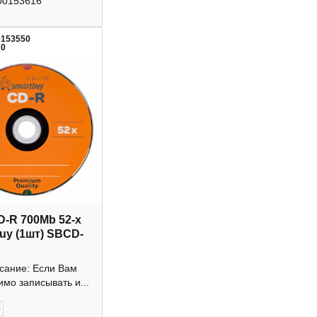
00153616
0153550
20
D-R 700Mb 52-х
uy (1шт) SBCD-
исание: Если Вам
мо записывать и...
+