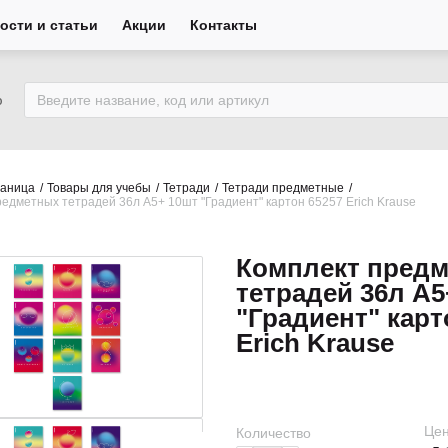
ости и статьи
Акции
Контакты
ю
раница
Товары для учебы
Тетради
Тетради предметные
едметных тетрадей 36л А5+ 10шт "Градиент" картон 65257 Erich Krause
Комплект пред
тетрадей 36л А5
"Градиент" карт
Erich Krause
Цен
Количество