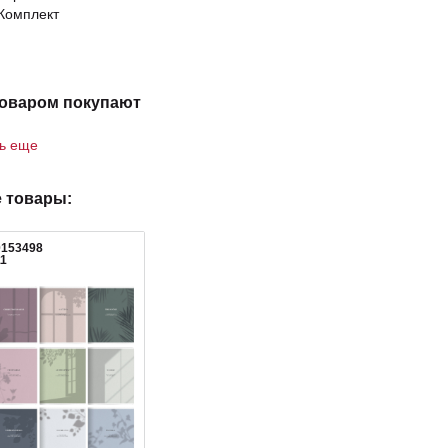
Комплект
товаром покупают
ть еще
 товары:
0153498
11