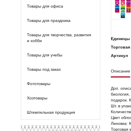
Товары для офиса
Товары для праздника
Товары для творчества, развития
Единицы 
и хобби
Торговая
Товары для учебы
Артикул
Товары под заказ
Описание
Фототовары
Доп. опис
биология,
Хозтовары
подарок. 
Шт. в упак
Количеств
Штемпельная продукция
Цвет обло
Линовка: 
Торговая м