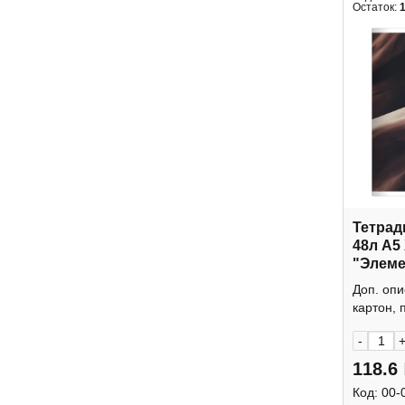
Остаток:
Тетрад
48л А5
"Элеме
клетка
Доп. опи
Smart
картон, п
-
118.6
Код:
00-