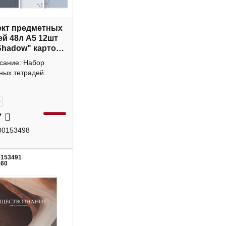
кт предметных
ей 48л А5 12шт
Shadow" картон
6422/sh Be Smart
исание: Набор
ных тетрадей.
+
7
00153498
0153491
160