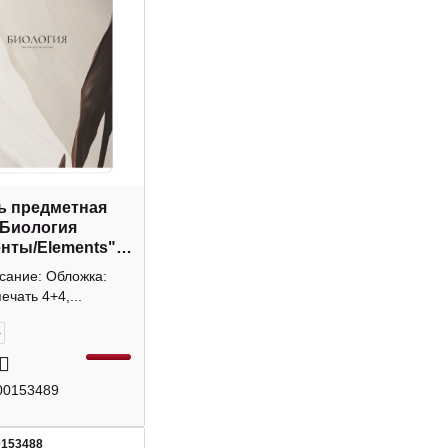
ь предметная
 Биология
нты/Elements"
, картон N6272 Be
сание: Обложка:
ечать 4+4,...
+
00153489
0153488