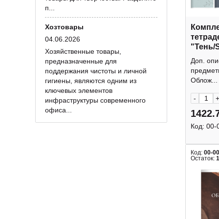
п...
Хозтовары
Компле
тетрад
04.06.2026
"Тень/
Хозяйственные товары,
N6411-
Доп. оп
предназначенные для
предмет
поддержания чистоты и личной
Облож...
гигиены, являются одним из
ключевых элементов
-
инфраструктуры современного
офиса...
1422.
Код:
00-
Код:
00-0
Остаток: