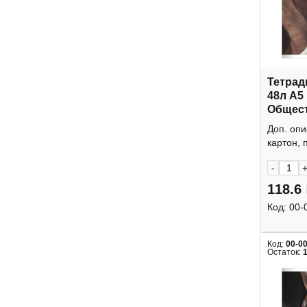
Тетрад
48л А5
Общес
"Элеме
Доп. опи
клетка
картон, п
Smart
-
118.6
Код:
00-
Код:
00-0
Остаток: