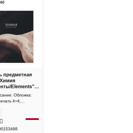
160
ь предметная
 Химия
нты/Elements"
, картон N6271 Be
сание: Обложка:
ечать 4+4,...
+
00153488