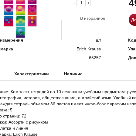
4
-
+
В избранное
До
измерения
шт
Ко
 марка
Erich Krause
Упа
65257
Дос
Характеристики
Наличие
ание: Комплект тетрадей по 10 основным учебным предметам: русск
 география, история, обществознание, английский язык. Удобный в
Каждая тетрадь объемом 36 листов имеет инфо-блок с кратким из
овке: 5
о страниц: 72
жки: Ассорти с рисунком
Клетка и линия
арка: Erich Krause