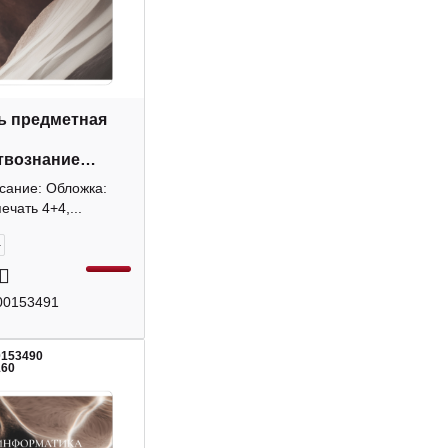
ь предметная
твознание
нты/Elements"
сание: Обложка:
, картон N6274 Be
ечать 4+4,...
+
00153491
0153490
160