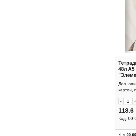
Тетрад
48л А5
"Элеме
клетка
Доп. опи
Smart
картон, п
-
118.6
Код:
00-
Код:
00-0