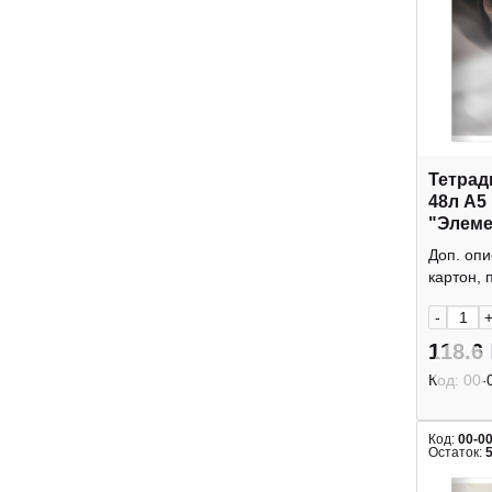
Тетрад
48л А5
"Элеме
клетка
Доп. опи
Smart
картон, п
-
118.6
Код:
00-
Код:
00-0
Остаток: