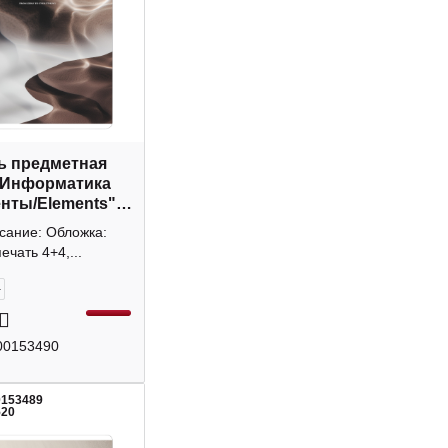
ь предметная
 Информатика
нты/Elements"
, картон N6273 Be
сание: Обложка:
ечать 4+4,...
+
00153490
0153489
520