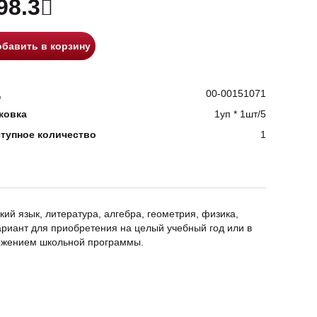
98.3
бавить в корзину
д
00-00151071
ковка
1уп * 1шт/5
тупное количество
1
ий язык, литература, алгебра, геометрия, физика,
ариант для приобретения на целый учебный год или в
ложением школьной программы.