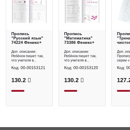
Пропись
Пропись
Пропи
"Русский язык"
"Математика"
"Трен
74224 Феникс+
73386 Феникс+
чисто
Испра
почер
Доп. описание:
Доп. описание:
Доп. оп
Феник
Ребёнок пишет так,
Ребёнок пишет так,
Пропис
что учителя в...
что учителя в...
серии «
Код:
00-00153121
Код:
00-00153120
Код:
0
130.2
130.2
127.