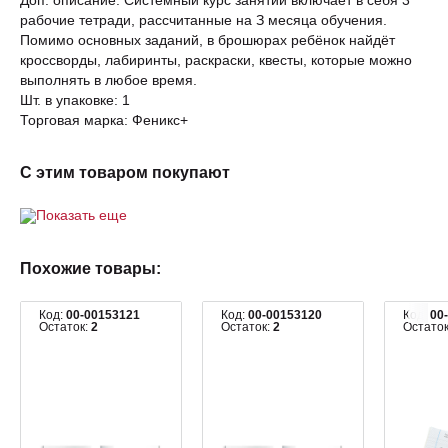
Доп. описание: Системный курс занятий включает в себя 3
рабочие тетради, рассчитанные на З месяца обучения.
Помимо основных заданий, в брошюрах ребёнок найдёт
кроссворды, лабиринты, раскраски, квесты, которые можно
выполнять в любое время.
Шт. в упаковке: 1
Торговая марка: Феникс+
С этим товаром покупают
Показать еще
Похожие товары:
Код:
00-00153121
Код:
00-00153120
Код:
00
Остаток:
2
Остаток:
2
Остато