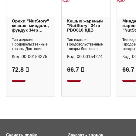
Орехи "NutStory"
Кешью жареный
Минд
кешью, миндаль,
"NutStory" 34гр
жаре
фундук 34гр
РВО810 КДВ
"NutSt
РВО812 КДВ
РВО80
Тип изделия:
Тип изделия:
Тип изд
Продовольственные
Продовольственные
Продов
товары Доп. опис...
товары Доп. опис...
товары 
Код:
00-00154275
Код:
00-00154274
Код:
0
72.8
66.7
66.7
Скачать прайс
Заказать звонок