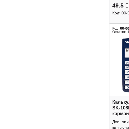
49.5
Код:
00-
Код:
00-0
Остаток:
Кальку
SK-108
карман
Доп. оп
калькуля