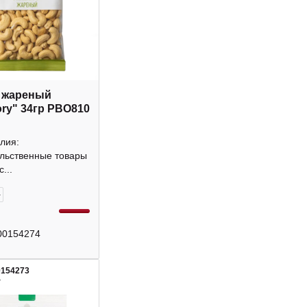
 жареный
ory" 34гр РВО810
лия:
льственные товары
...
+
00154274
0154273
4