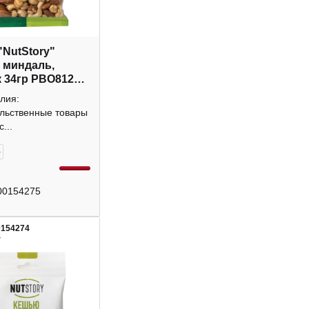
"NutStory"
 миндаль,
 34гр РВО812
лия:
льственные товары
...
+
00154275
0154274
4