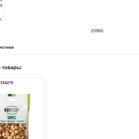
20960
истики
 товары:
0154275
5