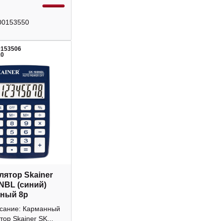
00153550
0153506
10
лятор Skainer
NBL (синий)
ный 8р
исание: Карманный
тор Skainer SK...