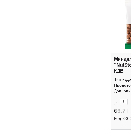
Минда
"NutSt
КДВ
Тип изде
Продово
Доп. опис
-
66.7
Код:
00-