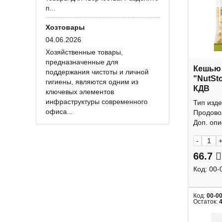
п...
Хозтовары
04.06.2026
Хозяйственные товары,
предназначенные для
Кешью
поддержания чистоты и личной
"NutSt
гигиены, являются одним из
КДВ
ключевых элементов
инфраструктуры современного
Тип изде
офиса...
Продово
Доп. опис
-
66.7
Код:
00-
Код:
00-0
Остаток: