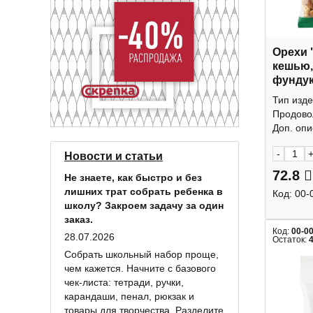
Орехи 
кешью,
фундук
КДВ
Тип изде
Продово
Доп. опис
-
Новости и статьи
72.8
Не знаете, как быстро и без
лишних трат собрать ребенка в
Код:
00-
школу? Закроем задачу за один
заказ.
Код:
00-0
28.07.2026
Остаток:
Собрать школьный набор проще,
чем кажется. Начните с базового
чек-листа: тетради, ручки,
карандаши, пенал, рюкзак и
товары для творчества. Разделите