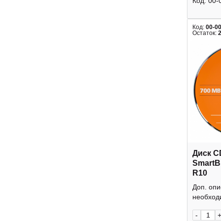
Код:
00-
Код:
00-0
Остаток:
Диск C
SmartB
R10
Доп. оп
необходи
-