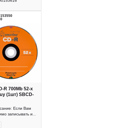
00153616
0153550
20
D-R 700Mb 52-х
uy (1шт) SBCD-
исание: Если Вам
мо записывать и...
+