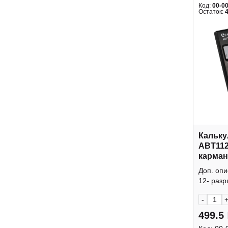
Код:
00-0
Остаток:
Кальку
ABT112
карман
крышк
Доп. оп
12- разр
-
499.5