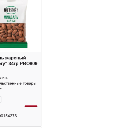
ль жареный
ory" 34гр РВО809
лия:
льственные товары
...
+
00154273