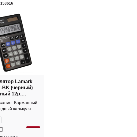
0153616
4
лятор Lamark
-BK (черный)
ный 12р,
а
исание: Карманный
ядный калькуля...
+